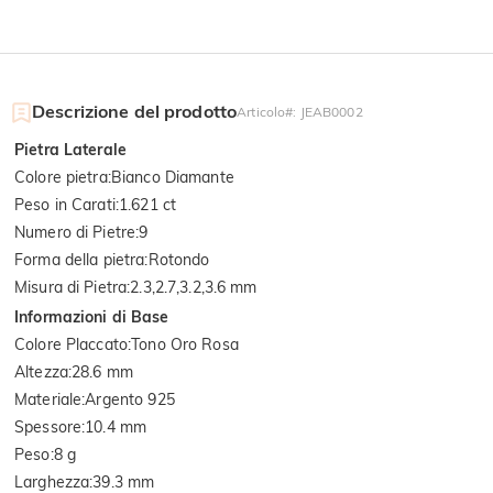
Descrizione del prodotto
Articolo#
:
JEAB0002
Pietra Laterale
Colore pietra
:
Bianco Diamante
Peso in Carati
:
1.621 ct
Numero di Pietre
:
9
Forma della pietra
:
Rotondo
Misura di Pietra
:
2.3,2.7,3.2,3.6 mm
Informazioni di Base
Colore Placcato
:
Tono Oro Rosa
Altezza
:
28.6 mm
Materiale
:
Argento 925
Spessore
:
10.4 mm
Peso
:
8 g
Larghezza
:
39.3 mm