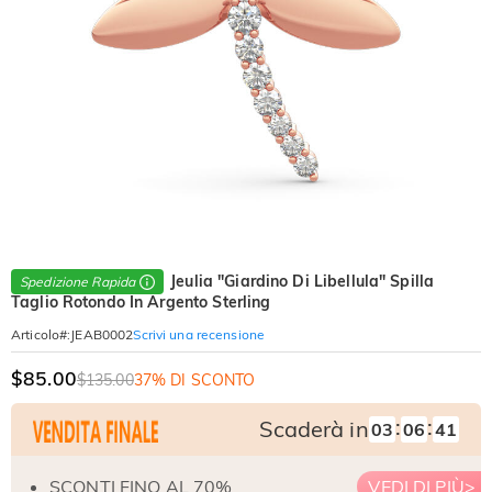
Jeulia "Giardino Di Libellula" Spilla
Spedizione Rapida
Taglio Rotondo In Argento Sterling
Scrivi una recensione
Articolo#
:
JEAB0002
$85.00
$135.00
37% DI SCONTO
:
:
Scaderà in
03
06
40
SCONTI FINO AL 70%
VEDI DI PIÙ>