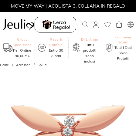
MOVE MY WAY | ACQUISTA 3, COLLANA IN REGALO
Cerca
Regalo!
Garanzia
Shopping
Gratis
Reso &
Di 1 Anno
Sicuro
Spedizione
Cambio
Tutti i
Tutti I Dati
Per Ordine
Entro 30
prodotti
Sono
90,00 €+
Giorni
sono
Protetti
inclusi
Home
Accessori
Spilla