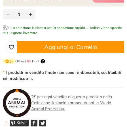
La selezione è idonea per la spedizione rapida. L'ordine viene spedito
in 1-3 giorni lavorativi.
Aggiungi al Carrello
Ottieni
85
Punti
1
×
*
I prodotti in vendita finale non sono rimborsabili, sostituibili
né modificabili.
2€ per ogni vendita di questo prodotto nella
Collezione Animale saranno donati a World
Animal Protection.
Salve