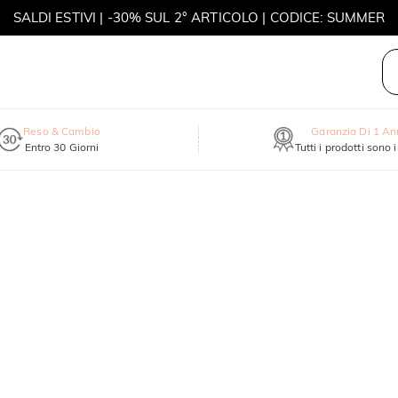
SALDI ESTIVI | -30% SUL 2° ARTICOLO | CODICE: SUMMER
MOVE MY WAY | ACQUISTA 3, COLLANA IN REGALO
Reso & Cambio
Garanzia Di 1 A
Entro 30 Giorni
Tutti i prodotti sono 