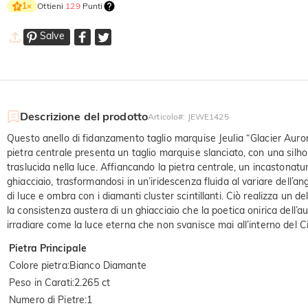
Ottieni
129
Punti
1
×
Salve
Descrizione del prodotto
Articolo#
:
JEWE1425
Questo anello di fidanzamento taglio marquise Jeulia “Glacier Aurora
pietra centrale presenta un taglio marquise slanciato, con una silho
traslucida nella luce. Affiancando la pietra centrale, un incastonat
ghiacciaio, trasformandosi in un’iridescenza fluida al variare dell’a
di luce e ombra con i diamanti cluster scintillanti. Ciò realizza un del
la consistenza austera di un ghiacciaio che la poetica onirica dell’a
irradiare come la luce eterna che non svanisce mai all’interno del Ci
Pietra Principale
Colore pietra
:
Bianco Diamante
Peso in Carati
:
2.265 ct
Numero di Pietre
:
1