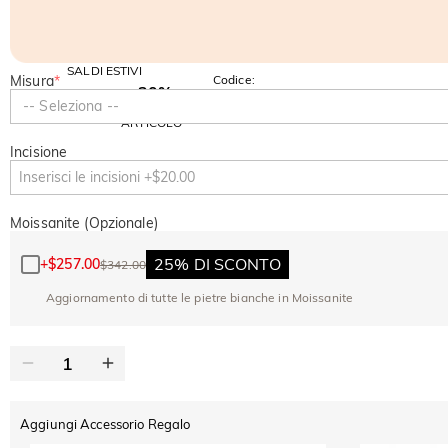
SALDI ESTIVI
Misura
*
Codice:
-30%
SUMMER
-10%
-- Seleziona --
SUL 2°
Copia
SU TUTTO
ARTICOLO
Incisione
Moissanite (Opzionale)
25% DI SCONTO
+
$257.00
$342.00
Aggiornamento di tutte le pietre bianche in Moissanite
Aggiungi Accessorio Regalo