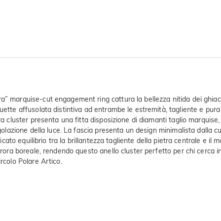
” marquise-cut engagement ring cattura la bellezza nitida dei ghiacci
uette affusolata distintiva ad entrambe le estremità, tagliente e pura
ura cluster presenta una fitta disposizione di diamanti taglio marquis
ngolazione della luce. La fascia presenta un design minimalista dalla 
icato equilibrio tra la brillantezza tagliente della pietra centrale e il 
urora boreale, rendendo questo anello cluster perfetto per chi cerca in
rcolo Polare Artico.