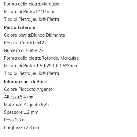
Forma della pietra
:
Marquise
Misura di Pietra
:
5*10 mm
Tipo di Pietra
:
Jeulia® Pietra
Pietra Laterale
Colore pietra
:
Bianco Diamante
Peso in Carati
:
0.542 ct
Numero di Pietre
:
22
Forma della pietra
:
Rotondo, Marquise
Misura di Pietra
:
1.5,1.25,1.0,1.5*3 mm
Tipo di Pietra
:
Jeulia® Pietra
Informazioni di Base
Colore Placcato
:
Argento
Altezza
:
5.4 mm
Materiale
:
Argento 925
Spessore
:
1.2 mm
Peso
:
2.3 g
Larghezza
:
2.3 mm