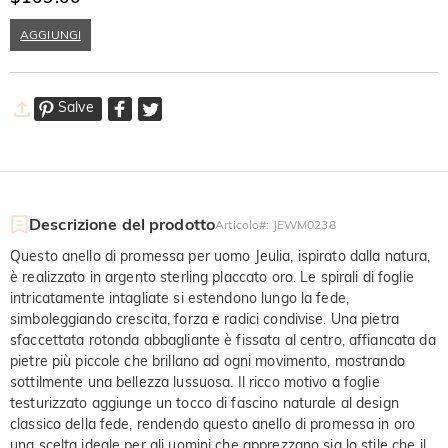
Intrecciato
AGGIUNGI
Salve
Descrizione del prodotto
Articolo#
:
JEWM0238
Questo anello di promessa per uomo Jeulia, ispirato dalla natura,
è realizzato in argento sterling placcato oro. Le spirali di foglie
intricatamente intagliate si estendono lungo la fede,
simboleggiando crescita, forza e radici condivise. Una pietra
sfaccettata rotonda abbagliante è fissata al centro, affiancata da
pietre più piccole che brillano ad ogni movimento, mostrando
sottilmente una bellezza lussuosa. Il ricco motivo a foglie
testurizzato aggiunge un tocco di fascino naturale al design
classico della fede, rendendo questo anello di promessa in oro
una scelta ideale per gli uomini che apprezzano sia lo stile che il