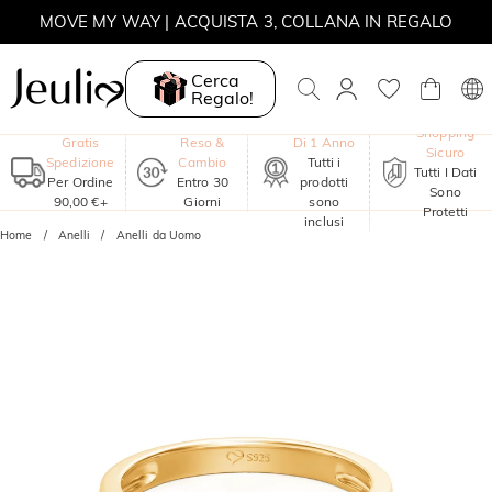
MOVE MY WAY | ACQUISTA 3, COLLANA IN REGALO
Cerca
Regalo!
Garanzia
Shopping
Gratis
Reso &
Di 1 Anno
Sicuro
Spedizione
Cambio
Tutti i
Tutti I Dati
Per Ordine
Entro 30
prodotti
Sono
90,00 €+
Giorni
sono
Protetti
inclusi
Home
Anelli
Anelli da Uomo