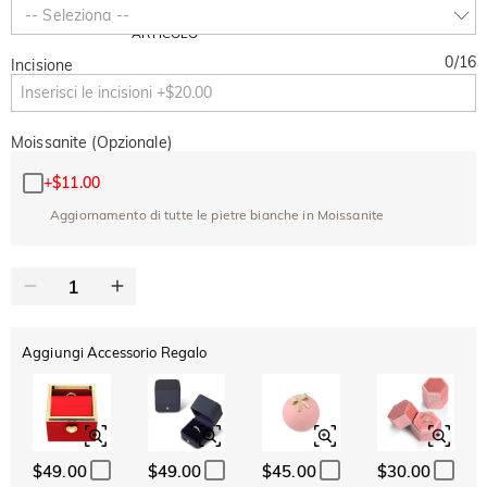
SUMMER
-10%
-- Seleziona --
SUL 2°
Copia
SU TUTTO
ARTICOLO
0
/
16
Incisione
Moissanite (Opzionale)
+
$11.00
Aggiornamento di tutte le pietre bianche in Moissanite
Aggiungi Accessorio Regalo
$49.00
$49.00
$45.00
$30.00