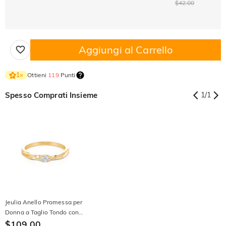
$42.00
Aggiungi al Carrello
Ottieni
119
Punti
1
×
Spesso Comprati Insieme
1
/
1
Jeulia Anello Promessa per
Donna a Taglio Tondo con
Vite Dorata Incisa e
$109.00