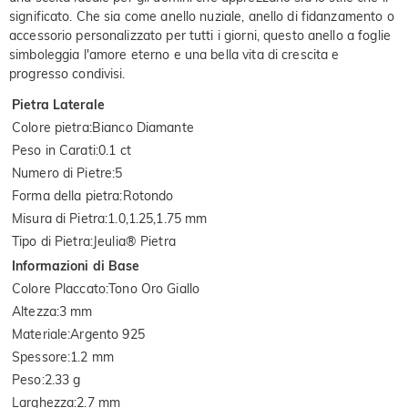
significato. Che sia come anello nuziale, anello di fidanzamento o
accessorio personalizzato per tutti i giorni, questo anello a foglie
simboleggia l'amore eterno e una bella vita di crescita e
progresso condivisi.
Pietra Laterale
Colore pietra
:
Bianco Diamante
Peso in Carati
:
0.1 ct
Numero di Pietre
:
5
Forma della pietra
:
Rotondo
Misura di Pietra
:
1.0,1.25,1.75 mm
Tipo di Pietra
:
Jeulia® Pietra
Informazioni di Base
Colore Placcato
:
Tono Oro Giallo
Altezza
:
3 mm
Materiale
:
Argento 925
Spessore
:
1.2 mm
Peso
:
2.33 g
Larghezza
:
2.7 mm