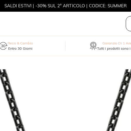
SALDI ESTIVI | -30% SUL 2° ARTICOLO | CODICE: SUMMER
MOVE MY WAY | ACQUISTA 3, COLLANA IN REGALO
Reso & Cambio
Garanzia Di 1 A
Entro 30 Giorni
Tutti i prodotti sono 