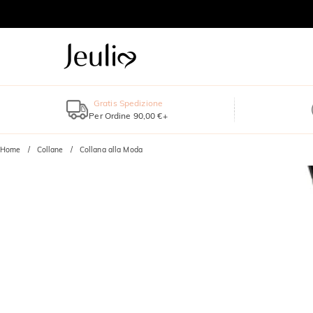
Gratis Spedizione
Per Ordine 90,00 €+
Home
Collane
Collana alla Moda