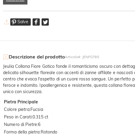
Salve
Descrizione del prodotto
Articolo#
:
JENF0785
Jeulia Collana Fiore Gotico fonde il romanticismo oscuro con dettagli
delicata silhouette floreale con accenti di zanne affilate e nascosti al
centro che evoca l'aspetto di un cuore rosso sangue. Un perfetto pezz
feroce e indomito. Ipoallergenica e resistente, questa collana florea
unico con sicurezza.
Pietra Principale
Colore pietra
:
Fucsia
Peso in Carati
:
0.315 ct
Numero di Pietre
:
6
Forma della pietra
:
Rotondo