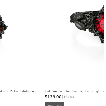
ondo con Pietra Portafortuna
Jeulia Anello Gotico Floreale Nero a Taglio To
$139.00
$154.00
AGGIUNGI