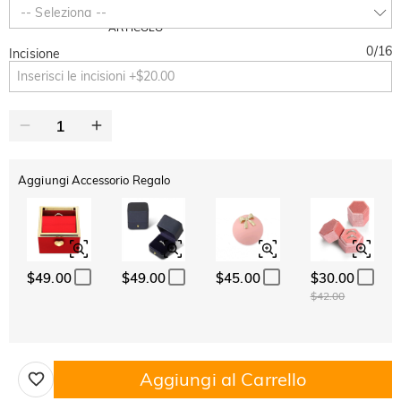
SUMMER
-10%
-- Seleziona --
SUL 2°
Copia
SU TUTTO
ARTICOLO
0
/
16
Incisione
Aggiungi Accessorio Regalo
$49.00
$49.00
$45.00
$30.00
$42.00
Aggiungi al Carrello