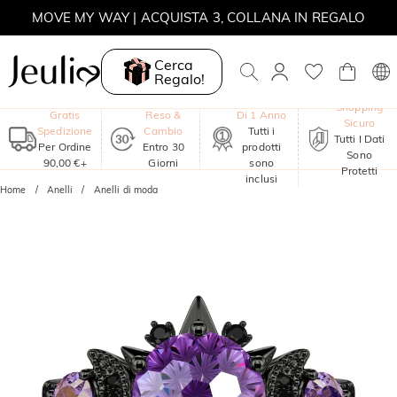
MOVE MY WAY | ACQUISTA 3, COLLANA IN REGALO
Cerca
Regalo!
Garanzia
Shopping
Gratis
Reso &
Di 1 Anno
Sicuro
Spedizione
Cambio
Tutti i
Tutti I Dati
Per Ordine
Entro 30
prodotti
Sono
90,00 €+
Giorni
sono
Protetti
inclusi
Home
Anelli
Anelli di moda