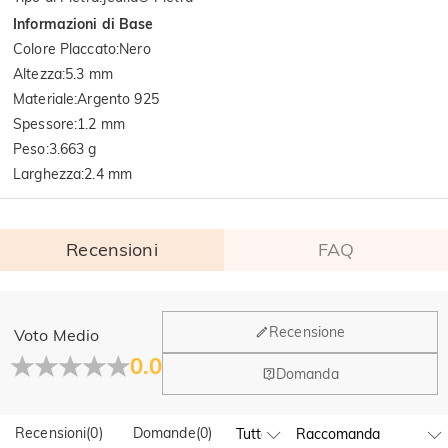
Informazioni di Base
Colore Placcato
:
Nero
Altezza
:
5.3 mm
Materiale
:
Argento 925
Spessore
:
1.2 mm
Peso
:
3.663 g
Larghezza
:
2.4 mm
Recensioni
FAQ
Generale
Recensione
Voto Medio
Dove si trova la tua azienda?
0.0
Domanda
La sede principale è a Los Angeles, in California, mentre il
Hai qualche vendita fisica?
gruppo di design e la produzione hanno la sede a Hong
Kong.
Recensioni
(
0
)
Domande
(
0
)
Sì! Attualmente abbiamo un flagship store in Spagna e un