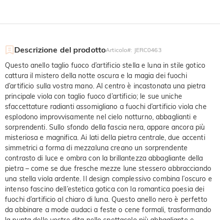
Descrizione del prodotto
Articolo#
:
JERC0463
Questo anello taglio fuoco d’artificio stella e luna in stile gotico
cattura il mistero della notte oscura e la magia dei fuochi
d’artificio sulla vostra mano. Al centro è incastonata una pietra
principale viola con taglio fuoco d’artificio; le sue uniche
sfaccettature radianti assomigliano a fuochi d’artificio viola che
esplodono improvvisamente nel cielo notturno, abbaglianti e
sorprendenti. Sullo sfondo della fascia nera, appare ancora più
misteriosa e magnifica. Ai lati della pietra centrale, due accenti
simmetrici a forma di mezzaluna creano un sorprendente
contrasto di luce e ombra con la brillantezza abbagliante della
pietra – come se due fresche mezze lune stessero abbracciando
una stella viola ardente. Il design complessivo combina l’oscuro e
intenso fascino dell’estetica gotica con la romantica poesia dei
fuochi d’artificio al chiaro di luna. Questo anello nero è perfetto
da abbinare a mode audaci a feste o cene formali, trasformando
la punta delle vostre dita nello spettacolo più abbagliante e