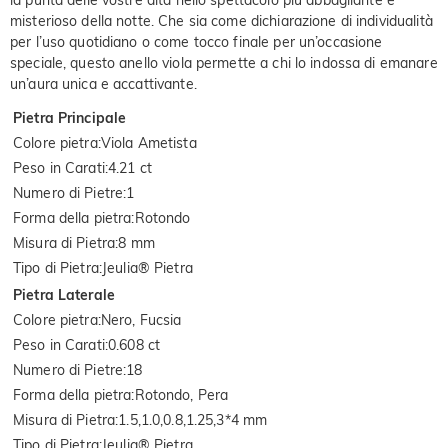
misterioso della notte. Che sia come dichiarazione di individualità
per l’uso quotidiano o come tocco finale per un’occasione
speciale, questo anello viola permette a chi lo indossa di emanare
un’aura unica e accattivante.
Pietra Principale
Colore pietra
:
Viola Ametista
Peso in Carati
:
4.21 ct
Numero di Pietre
:
1
Forma della pietra
:
Rotondo
Misura di Pietra
:
8 mm
Tipo di Pietra
:
Jeulia® Pietra
Pietra Laterale
Colore pietra
:
Nero, Fucsia
Peso in Carati
:
0.608 ct
Numero di Pietre
:
18
Forma della pietra
:
Rotondo, Pera
Misura di Pietra
:
1.5,1.0,0.8,1.25,3*4 mm
Tipo di Pietra
:
Jeulia® Pietra