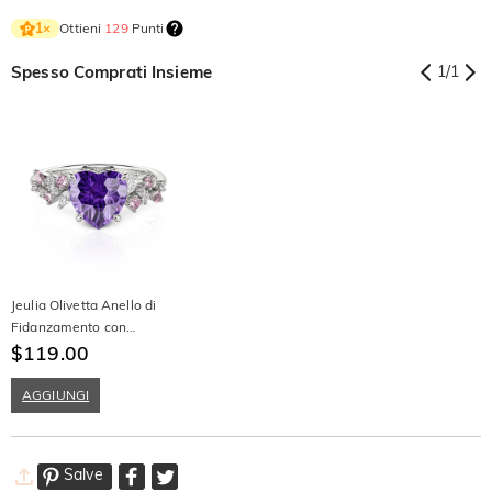
Ottieni
129
Punti
1
×
Spesso Comprati Insieme
1
/
1
Jeulia Olivetta Anello di
Fidanzamento con
Grappolo a Cuore e Taglio
$119.00
Fuoco d'Artificio Viola
AGGIUNGI
Salve