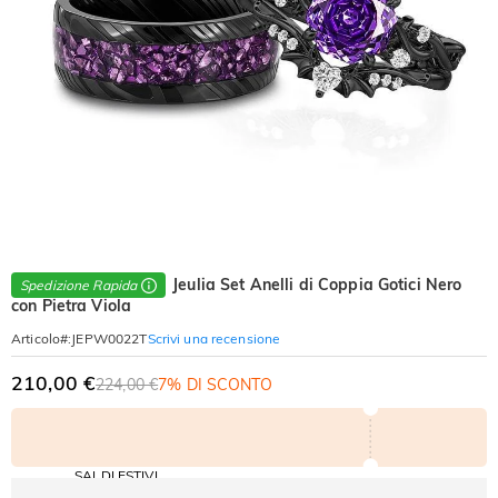
Jeulia Set Anelli di Coppia Gotici Nero
Spedizione Rapida
con Pietra Viola
Scrivi una recensione
Articolo#
:
JEPW0022T
210,00 €
224,00 €
7% DI SCONTO
SALDI ESTIVI
Codice: