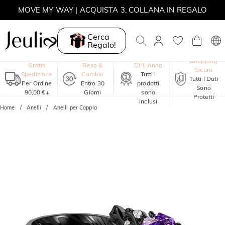
MOVE MY WAY | ACQUISTA 3, COLLANA IN REGALO
Cerca
Regalo!
Garanzia
Shopping
Gratis
Reso &
Di 1 Anno
Sicuro
Spedizione
Cambio
Tutti i
Tutti I Dati
Per Ordine
Entro 30
prodotti
Sono
90,00 €+
Giorni
sono
Protetti
inclusi
Home
Anelli
Anelli per Coppia