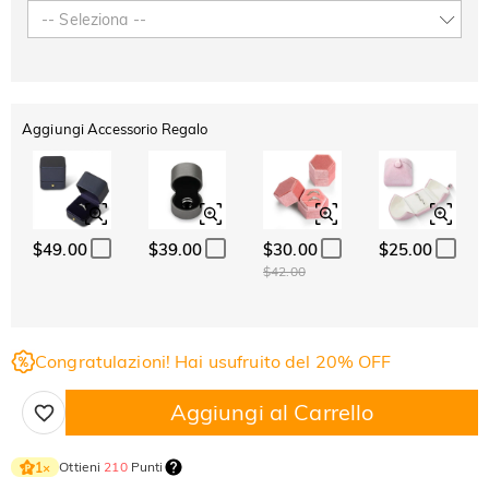
-- Seleziona --
Aggiungi Accessorio Regalo
$49.00
$39.00
$30.00
$25.00
$42.00
Congratulazioni! Hai usufruito del 20% OFF
Aggiungi al Carrello
Ottieni
210
Punti
1
×