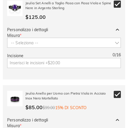
-30%
SUMMER
-10%
Jeulia Set Anelli a Taglio Rosa con Rosa Viola e Spine
SUL 2°
Copia
SU TUTTO
Nere in Argento Sterling
ARTICOLO
$125.00
Personalizza i dettagli
Misura
*
-- Seleziona --
0
/
16
Incisione
Jeulia Anello per Uomo con Pietra Viola in Acciaio
Inox Nero Martellato
$85.00
$99.00
15% DI SCONTO
Personalizza i dettagli
Misura
*