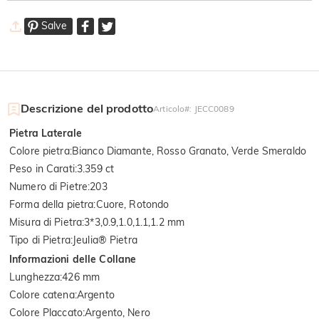
Salve
Descrizione del prodotto
Articolo#
:
JECC0089
Pietra Laterale
Colore pietra
:
Bianco Diamante, Rosso Granato, Verde Smeraldo
Peso in Carati
:
3.359 ct
Numero di Pietre
:
203
Forma della pietra
:
Cuore, Rotondo
Misura di Pietra
:
3*3,0.9,1.0,1.1,1.2 mm
Tipo di Pietra
:
Jeulia® Pietra
Informazioni delle Collane
Lunghezza
:
426 mm
Colore catena
:
Argento
Colore Placcato
:
Argento, Nero