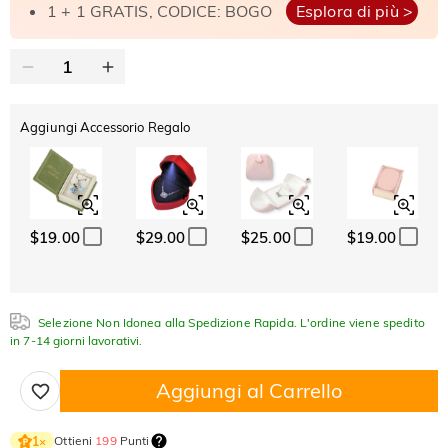
1 + 1 GRATIS, CODICE: BOGO
Esplora di più >
Aggiungi Accessorio Regalo
$19.00
$29.00
$25.00
$19.00
Selezione Non Idonea alla Spedizione Rapida. L'ordine viene spedito
in 7-14 giorni lavorativi.
Aggiungi al Carrello
Ottieni
199
Punti
1
×