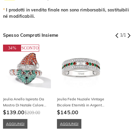
*
I prodotti in vendita finale non sono rimborsabili, sostituibili
né modificabili.
Spesso Comprati Insieme
1
/
1
34%
SCONTO
Jeulia Anello Ispirato Da
Jeulia Fede Nuziale Vintage
Mostro Di Natale Colore
Bicolore Eternità in Argento
Verde In Argento Sterling
$139.00
Sterling
$145.00
$209.00
AGGIUNGI
AGGIUNGI