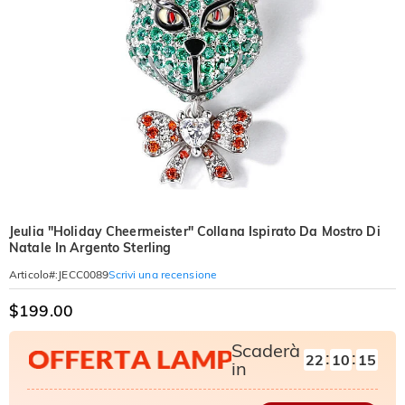
Jeulia "Holiday Cheermeister" Collana Ispirato Da Mostro Di
Natale In Argento Sterling
Scrivi una recensione
Articolo#
:
JECC0089
$199.00
Scaderà
:
:
22
10
13
in