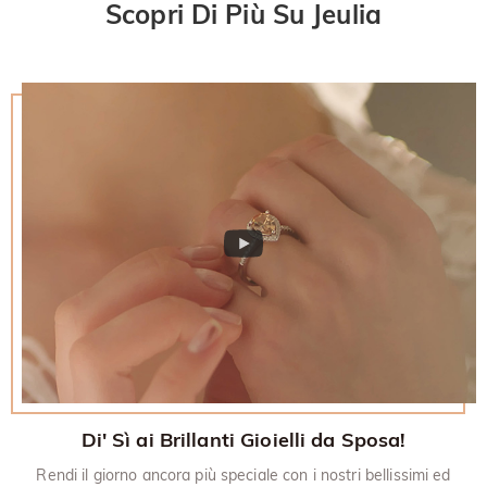
desideri saperne di più, visualizza la nostra politica di reso di
Scopri Di Più Su Jeulia
restituito.
30 giorni.
Di' Sì ai Brillanti Gioielli da Sposa!
Rendi il giorno ancora più speciale con i nostri bellissimi ed