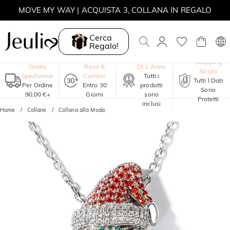
MOVE MY WAY | ACQUISTA 3, COLLANA IN REGALO
Cerca
Regalo!
Garanzia
Shopping
Gratis
Reso &
Di 1 Anno
Sicuro
Spedizione
Cambio
Tutti i
Tutti I Dati
Per Ordine
Entro 30
prodotti
Sono
90,00 €+
Giorni
sono
Protetti
inclusi
Home
Collane
Collana alla Moda