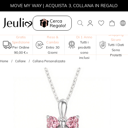
MOVE MY WAY | ACQUISTA 3, COLLANA IN REGALO
Cerca
Regalo!
Garanzia
Shopping
Gratis
Reso &
Di 1 Anno
Sicuro
Spedizione
Cambio
Tutti i
Tutti I Dati
Per Ordine
Entro 30
prodotti
Sono
90,00 €+
Giorni
sono
Protetti
inclusi
Home
Collane
Collana Personalizzata