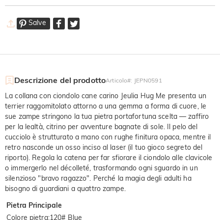
Salve
Descrizione del prodotto
Articolo#
:
JEPN0591
La collana con ciondolo cane carino Jeulia Hug Me presenta un
terrier raggomitolato attorno a una gemma a forma di cuore, le
sue zampe stringono la tua pietra portafortuna scelta — zaffiro
per la lealtà, citrino per avventure bagnate di sole. Il pelo del
cucciolo è strutturato a mano con rughe finitura opaca, mentre il
retro nasconde un osso inciso al laser (il tuo gioco segreto del
riporto). Regola la catena per far sfiorare il ciondolo alle clavicole
o immergerlo nel décolleté, trasformando ogni sguardo in un
silenzioso "bravo ragazzo". Perché la magia degli adulti ha
bisogno di guardiani a quattro zampe.
Pietra Principale
Colore pietra
:
120# Blue