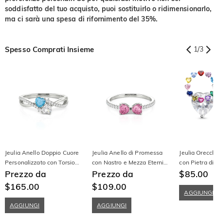
soddisfatto del tuo acquisto, puoi sostituirlo o ridimensionarlo,
ma ci sarà una spesa di rifornimento del 35%.
Spesso Comprati Insieme
1
/
3
Jeulia Anello Doppio Cuore
Jeulia Anello di Promessa
Jeulia Orecchi
Personalizzato con Torsione
con Nastro e Mezza Eternità
con Pietra di 
in Argento Sterling
Prezzo da
Personalizzato Semplice
Prezzo da
Solitaria a Fo
$85.00
$165.00
$109.00
AGGIUNGI
AGGIUNGI
AGGIUNGI