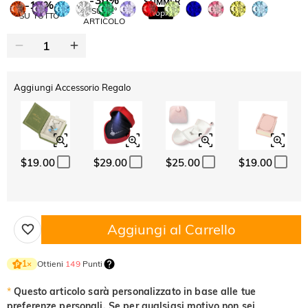
SUMMER
-10%
SUL 2°
Copia
SU TUTTO
ARTICOLO
Aggiungi Accessorio Regalo
$19.00
$29.00
$25.00
$19.00
Aggiungi al Carrello
Ottieni
149
Punti
1
×
*
Questo articolo sarà personalizzato in base alle tue
preferenze personali. Se per qualsiasi motivo non sei