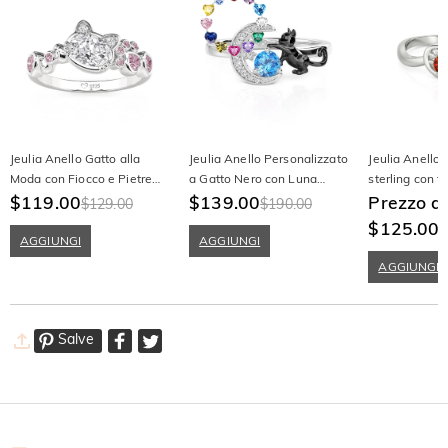
Jeulia Anello Gatto alla
Jeulia Anello Personalizzato
Jeulia Anello 
Moda con Fiocco e Pietre
a Gatto Nero con Luna
sterling con t
Rosa
$119.00
Stella e Pietra di Nascita
$139.00
con design si
Prezzo d
$129.00
$190.00
$125.00
AGGIUNGI
AGGIUNGI
AGGIUNGI
Salve