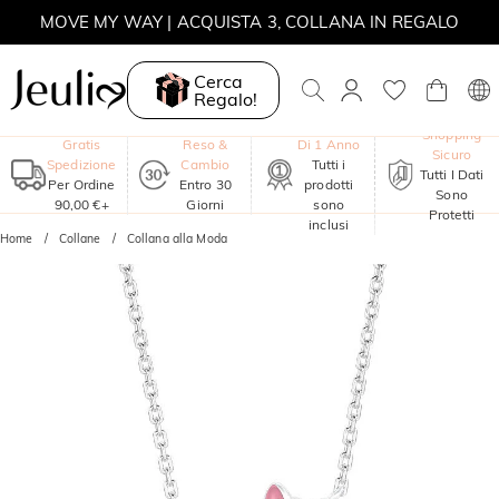
MOVE MY WAY | ACQUISTA 3, COLLANA IN REGALO
Cerca
Regalo!
Garanzia
Shopping
Gratis
Reso &
Di 1 Anno
Sicuro
Spedizione
Cambio
Tutti i
Tutti I Dati
Per Ordine
Entro 30
prodotti
Sono
90,00 €+
Giorni
sono
Protetti
inclusi
Home
Collane
Collana alla Moda