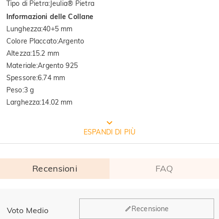
Tipo di Pietra
:
Jeulia® Pietra
Informazioni delle Collane
Lunghezza
:
40+5 mm
Colore Placcato
:
Argento
Altezza
:
15.2 mm
Materiale
:
Argento 925
Spessore
:
6.74 mm
Peso
:
3 g
Larghezza
:
14.02 mm
Qualità verificata dall'istituto
ESPANDI DI PIÙ
internazionale SGS
Recensioni
FAQ
SGS: È la più grande e antica multinazionale al mondo per il controllo 
della qualità dei prodotti e l'identificazione tecnica. 

 Risultati del rapporto di test: 1. Argento(Ag): 935.7‰  2. Rilascio del 
nichel: Pass
Generale
Recensione
Voto Medio