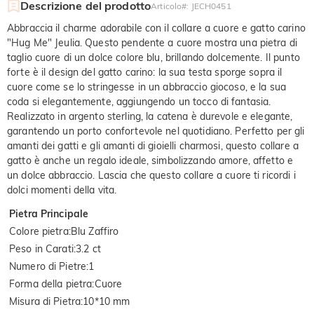
Descrizione del prodotto
Articolo#
:
JECH0451
Abbraccia il charme adorabile con il collare a cuore e gatto carino
"Hug Me" Jeulia. Questo pendente a cuore mostra una pietra di
taglio cuore di un dolce colore blu, brillando dolcemente. Il punto
forte è il design del gatto carino: la sua testa sporge sopra il
cuore come se lo stringesse in un abbraccio giocoso, e la sua
coda si elegantemente, aggiungendo un tocco di fantasia.
Realizzato in argento sterling, la catena è durevole e elegante,
garantendo un porto confortevole nel quotidiano. Perfetto per gli
amanti dei gatti e gli amanti di gioielli charmosi, questo collare a
gatto è anche un regalo ideale, simbolizzando amore, affetto e
un dolce abbraccio. Lascia che questo collare a cuore ti ricordi i
dolci momenti della vita.
Pietra Principale
Colore pietra
:
Blu Zaffiro
Peso in Carati
:
3.2 ct
Numero di Pietre
:
1
Forma della pietra
:
Cuore
Misura di Pietra
:
10*10 mm