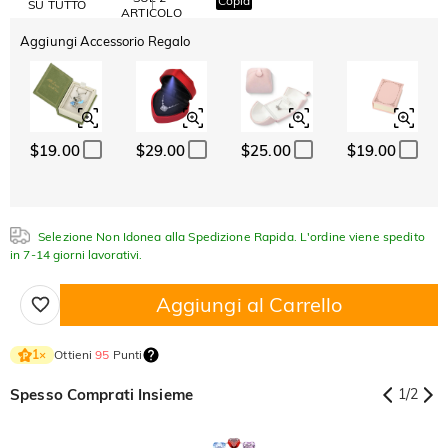
Copia
SU TUTTO
ARTICOLO
Aggiungi Accessorio Regalo
$19.00
$29.00
$25.00
$19.00
Selezione Non Idonea alla Spedizione Rapida. L'ordine viene spedito
in 7-14 giorni lavorativi.
Aggiungi al Carrello
Ottieni
95
Punti
1
×
Spesso Comprati Insieme
1
/
2