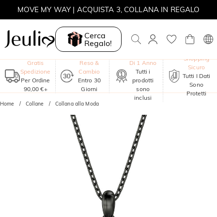
MOVE MY WAY | ACQUISTA 3, COLLANA IN REGALO
Cerca
Regalo!
Garanzia
Shopping
Gratis
Reso &
Di 1 Anno
Sicuro
Spedizione
Cambio
Tutti i
Tutti I Dati
Per Ordine
Entro 30
prodotti
Sono
90,00 €+
Giorni
sono
Protetti
inclusi
Home
Collane
Collana alla Moda