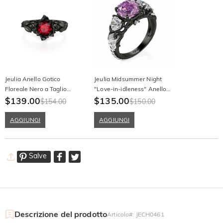
Jeulia Anello Gotico
Jeulia Midsummer Night
Floreale Nero a Taglio
"Love-in-idleness" Anello
Tondo in Argento Sterling
$139.00
con Tre Pietre e Rosa Viola
$135.00
$154.00
$150.00
AGGIUNGI
AGGIUNGI
Salve
Descrizione del prodotto
Articolo#
:
JECH0461