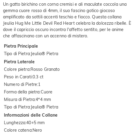
Un gatto birichino con corna cremisi e ali maculate coccola una
gemma cuore rosso di 4mm, il suo fascino gotico giocoso
amplificato da sottili accenti teschio e fiocco. Questa collana
Jeulia Hug Me Little Devil Red Heart celebra la dolcezza ribelle. È
dove il capriccio oscuro incontra l'affetto sentito, per le anime
che affascinano con un accenno di mistero.
Pietra Principale
Tipo di Pietra
:
Jeulia® Pietra
Pietra Laterale
Colore pietra
:
Rosso Granato
Peso in Carati
:
0.3 ct
Numero di Pietre
:
1
Forma della pietra
:
Cuore
Misura di Pietra
:
4*4 mm
Tipo di Pietra
:
Jeulia® Pietra
Informazioni delle Collane
Lunghezza
:
40+5 mm
Colore catena
:
Nero