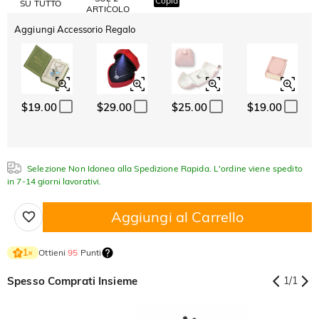
Copia
SU TUTTO
ARTICOLO
Aggiungi Accessorio Regalo
$19.00
$29.00
$25.00
$19.00
Selezione Non Idonea alla Spedizione Rapida. L'ordine viene spedito
in 7-14 giorni lavorativi.
Aggiungi al Carrello
Ottieni
95
Punti
1
×
Spesso Comprati Insieme
1
/
1