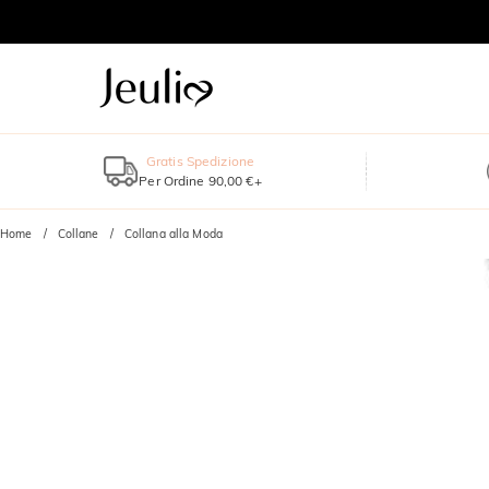
Gratis Spedizione
Per Ordine 90,00 €+
Home
Collane
Collana alla Moda