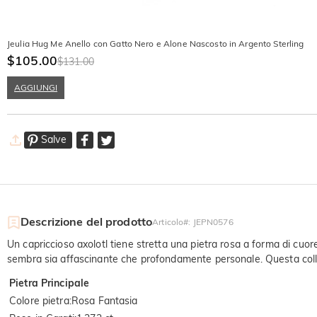
Jeulia Hug Me Anello con Gatto Nero e Alone Nascosto in Argento Sterling
$105.00
$131.00
AGGIUNGI
Salve
Descrizione del prodotto
Articolo#
:
JEPN0576
Un capriccioso axolotl tiene stretta una pietra rosa a forma di c
sembra sia affascinante che profondamente personale. Questa colla
Pietra Principale
Colore pietra
:
Rosa Fantasia