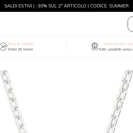
SALDI ESTIVI | -30% SUL 2° ARTICOLO | CODICE: SUMMER
MOVE MY WAY | ACQUISTA 3, COLLANA IN REGALO
Reso & Cambio
Garanzia Di 1 A
Entro 30 Giorni
Tutti i prodotti sono 