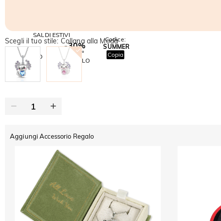
SALDI ESTIVI
Codice:
Scegli il tuo stile: Collana alla Moda
-30%
SUMMER
-10%
SUL 2°
Copia
SU TUTTO
ARTICOLO
Aggiungi Accessorio Regalo