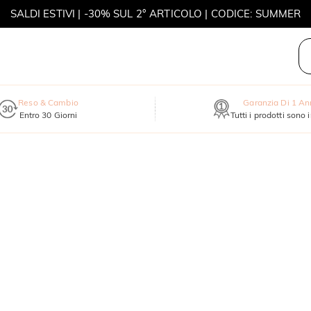
SALDI ESTIVI | -30% SUL 2° ARTICOLO | CODICE: SUMMER
MOVE MY WAY | ACQUISTA 3, COLLANA IN REGALO
Reso & Cambio
Garanzia Di 1 A
Entro 30 Giorni
Tutti i prodotti sono 