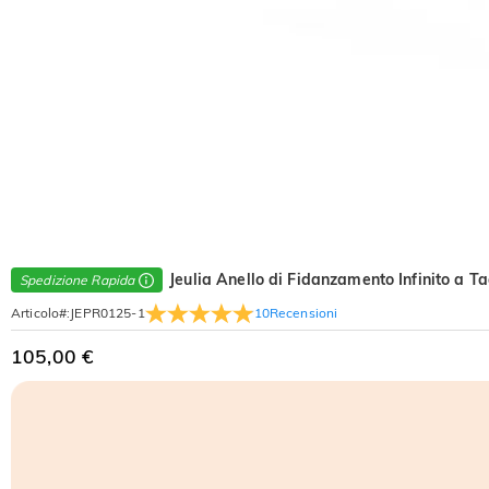
Jeulia Anello di Fidanzamento Infinito a T
Spedizione Rapida
10
Recensioni
Articolo#
:
JEPR0125-1
105,00 €