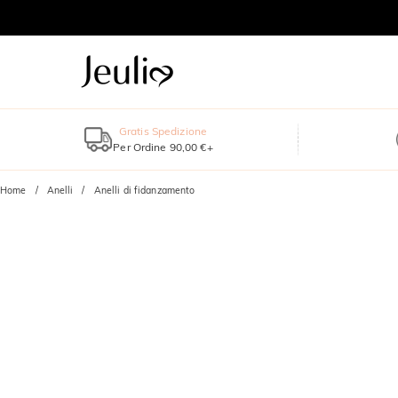
Gratis Spedizione
Per Ordine 90,00 €+
Home
Anelli
Anelli di fidanzamento