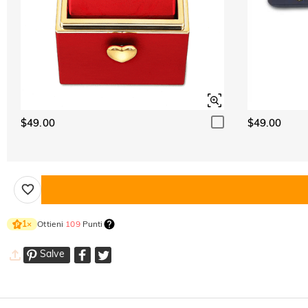
$49.00
$49.00
Ottieni
109
Punti
1
×
Salve