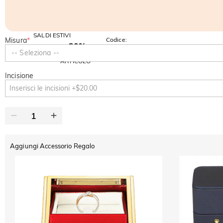
SALDI ESTIVI
Misura
*
Codice:
-30%
SUMMER
-10%
-- Seleziona --
SUL 2°
Copia
SU TUTTO
ARTICOLO
Incisione
Aggiungi Accessorio Regalo