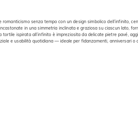
e romanticismo senza tempo con un design simbolico dell’infinito, cent
 incastonate in una simmetria inclinata e graziosa su ciascun lato, f
a tortile ispirata all’infinito è impreziosita da delicate pietre pavé, 
uziale e usabilità quotidiana — ideale per fidanzamenti, anniversari o c