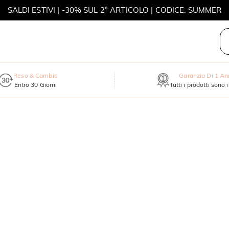
SALDI ESTIVI | -30% SUL 2° ARTICOLO | CODICE: SUMMER
MOVE MY WAY | ACQUISTA 3, COLLANA IN REGALO
Reso & Cambio
Garanzia Di 1 A
Entro 30 Giorni
Tutti i prodotti sono 