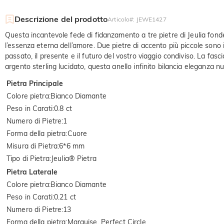
Descrizione del prodotto
Articolo#
:
JEWE1427
Questa incantevole fede di fidanzamento a tre pietre di Jeulia fond
l’essenza eterna dell’amore. Due pietre di accento più piccole sono
passato, il presente e il futuro del vostro viaggio condiviso. La fasci
argento sterling lucidato, questa anello infinito bilancia eleganza n
Pietra Principale
Colore pietra
:
Bianco Diamante
Peso in Carati
:
0.8 ct
Numero di Pietre
:
1
Forma della pietra
:
Cuore
Misura di Pietra
:
6*6 mm
Tipo di Pietra
:
Jeulia® Pietra
Pietra Laterale
Colore pietra
:
Bianco Diamante
Peso in Carati
:
0.21 ct
Numero di Pietre
:
13
Forma della pietra
:
Marquise, Perfect Circle