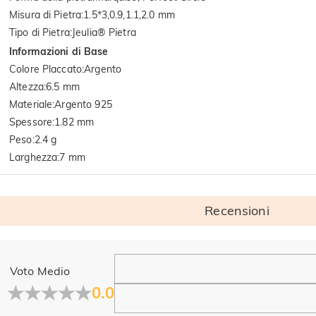
Misura di Pietra
:
1.5*3,0.9,1.1,2.0 mm
Tipo di Pietra
:
Jeulia® Pietra
Informazioni di Base
Colore Placcato
:
Argento
Altezza
:
6.5 mm
Materiale
:
Argento 925
Spessore
:
1.82 mm
Peso
:
2.4 g
Larghezza
:
7 mm
Recensioni
Generale
Voto Medio
Dove si trova la tua azienda?
0.0
La sede principale è a Los Angeles, in California, mentre il g