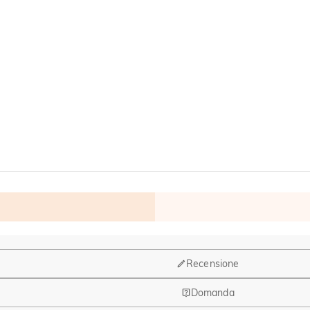
Recensione
Domanda
ruppo di design e la produzione hanno la sede a Hong Kong.