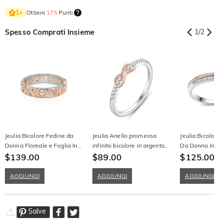
Ottieni
175
Punti
1
×
Spesso Comprati Insieme
1
/
2
Jeulia Bicolore Fedine da
Jeulia Anello promessa
Jeulia Bicolor
Donna Floreale e Foglia In
infinito bicolore in argento
Da Donna In 
Argento Sterling
$139.00
sterling
$89.00
Sterling
$125.00
AGGIUNGI
AGGIUNGI
AGGIUNGI
Salve