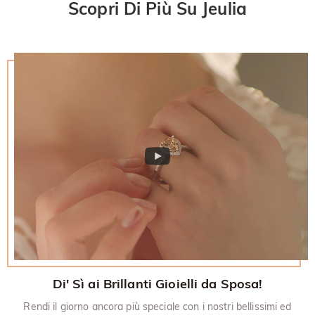
Scopri Di Più Su Jeulia
promozionali devono anche essere restituiti con l'articolo
desideri saperne di più, visualizza la nostra politica di reso di
restituito.
30 giorni.
Di' Sì ai Brillanti Gioielli da Sposa!
Rendi il giorno ancora più speciale con i nostri bellissimi ed