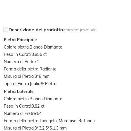
Descrizione del prodotto
Articolo#
:
JEWE1099
Pietra Principale
Colore pietra
:
Bianco Diamante
Peso in Carati
:
3.855 ct
Numero di Pietre
:
1
Forma della pietra
:
Radiante
Misura di Pietra
:
8*8 mm
Tipo di Pietra
:
Jeulia® Pietra
Pietra Laterale
Colore pietra
:
Bianco Diamante
Peso in Carati
:
3.82 ct
Numero di Pietre
:
54
Forma della pietra
:
Triangolo, Marquise, Rotondo
Misura di Pietra
:
3*3,2.5*5,1.3 mm