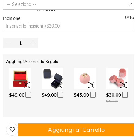
SUMMER
-10%
-- Seleziona --
SUL 2°
Copia
SU TUTTO
ARTICOLO
0
/
16
Incisione
Aggiungi Accessorio Regalo
$49.00
$49.00
$45.00
$30.00
$42.00
Aggiungi al Carrello