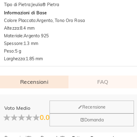
Tipo di Pietra
:
Jeulia® Pietra
Informazioni di Base
Colore Placcato
:
Argento, Tono Oro Rosa
Altezza
:
8.4 mm
Materiale
:
Argento 925
Spessore
:
1.3 mm
Peso
:
5 g
Larghezza
:
1.85 mm
Recensioni
FAQ
Generale
Recensione
Voto Medio
Dove si trova la tua azienda?
0.0
Domanda
La sede principale è a Los Angeles, in California, mentre il
Hai qualche vendita fisica?
gruppo di design e la produzione hanno la sede a Hong