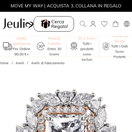
MOVE MY WAY | ACQUISTA 3, COLLANA IN REGALO
Cerca
Regalo!
Garanzia
Shopping
Gratis
Reso &
Di 1 Anno
Sicuro
Spedizione
Cambio
Tutti i
Tutti I Dati
Per Ordine
Entro 30
prodotti
Sono
90,00 €+
Giorni
sono
Protetti
inclusi
Home
Anelli
Anelli di fidanzamento