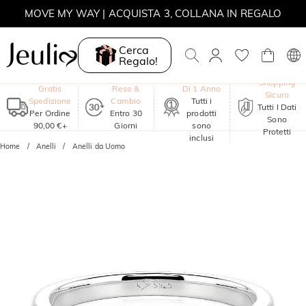
MOVE MY WAY | ACQUISTA 3, COLLANA IN REGALO
Cerca
Regalo!
Garanzia
Shopping
Gratis
Reso &
Di 1 Anno
Sicuro
Spedizione
Cambio
Tutti i
Tutti I Dati
Per Ordine
Entro 30
prodotti
Sono
90,00 €+
Giorni
sono
Protetti
inclusi
Home
Anelli
Anelli da Uomo