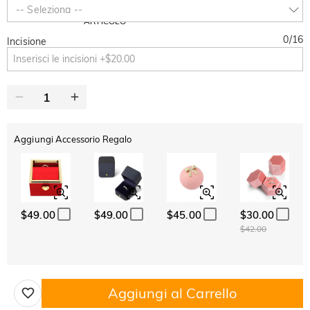
SUMMER
-10%
-- Seleziona --
SUL 2°
Copia
SU TUTTO
ARTICOLO
0
/
16
Incisione
Aggiungi Accessorio Regalo
$49.00
$49.00
$45.00
$30.00
$42.00
Aggiungi al Carrello