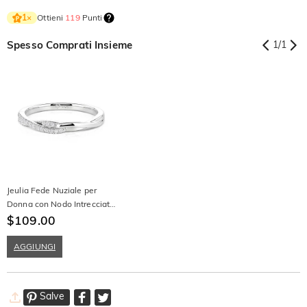
Ottieni
119
Punti
1
×
Spesso Comprati Insieme
1
/
1
Jeulia Fede Nuziale per
Donna con Nodo Intrecciato
e Pavé in Argento Sterling
$109.00
AGGIUNGI
Salve