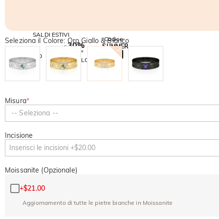
SALDI ESTIVI
Codice:
Seleziona il Colore: Oro Giallo & Bianco
-30%
SUMMER
-10%
SUL 2°
Copia
SU TUTTO
ARTICOLO
Misura
*
-- Seleziona --
Incisione
Moissanite (Opzionale)
+
$21.00
Aggiornamento di tutte le pietre bianche in Moissanite