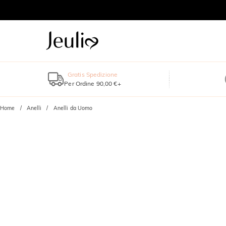
Gratis Spedizione
Per Ordine 90,00 €+
Home
Anelli
Anelli da Uomo