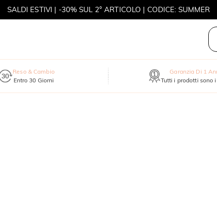
MOVE MY WAY | ACQUISTA 3, COLLANA IN REGALO
Reso & Cambio
Garanzia Di 1 A
Entro 30 Giorni
Tutti i prodotti sono 