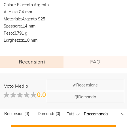
Colore Placcato
:
Argento
Altezza
:
7.4 mm
Materiale
:
Argento 925
Spessore
:
1.4 mm
Peso
:
3.791 g
Larghezza
:
1.8 mm
Recensioni
FAQ
Generale
Recensione
Voto Medio
Dove si trova la tua azienda?
0.0
Domanda
La sede principale è a Los Angeles, in California, mentre il
Hai qualche vendita fisica?
gruppo di design e la produzione hanno la sede a Hong
Kong.
Recensioni
(
0
)
Domande
(
0
)
Sì! Attualmente abbiamo un flagship store in Spagna e un
pop-up store a Singapore, dove i clienti locali possono fare
Ordine & Pagamento
acquisti di persona. Continueremo a espandere la nostra