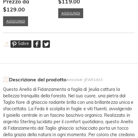
Taglio a Tondo e Marquise
Prezzo da
Grappolo di Pietre Taglio
$119.00
Marquise Rami e Foglie
$129.00
Semplice
AGGIUNGI
AGGIUNGI
Salve
Descrizione del prodotto
Articolo#
:
JEWE1433
Questo Anello di Fidanzamento a foglia di Jeulia cattura la
bellezza tranquilla della foresta. Nel suo cuore, una pietra dal
Taglio fiore di ghiaccio radiante brilla con una brillantezza unica e
sfaccettata. La Feda è scolpita in foglie e viti fluenti, avvolgendo
il gioiello centrale in un fascino boschivo organico. Realizzato in
argento Sterling lucidato per il comfort quotidiano, questo Anello
di Fidanzamento dal Taglio ghiaccio schiacciato porta un tocco
della grazia della natura in ogni momento. Per coloro che credono