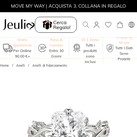
MOVE MY WAY | ACQUISTA 3, COLLANA IN REGALO
Cerca
Regalo!
Garanzia
Shopping
Gratis
Reso &
Di 1 Anno
Sicuro
Spedizione
Cambio
Tutti i
Tutti I Dati
Per Ordine
Entro 30
prodotti
Sono
90,00 €+
Giorni
sono
Protetti
inclusi
Home
Anelli
Anelli di fidanzamento