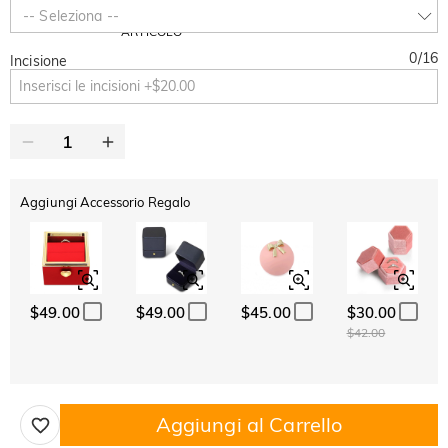
-30%
SUMMER
-10%
-- Seleziona --
SUL 2°
Copia
SU TUTTO
ARTICOLO
0
/
16
Incisione
Aggiungi Accessorio Regalo
$49.00
$49.00
$45.00
$30.00
$42.00
Aggiungi al Carrello