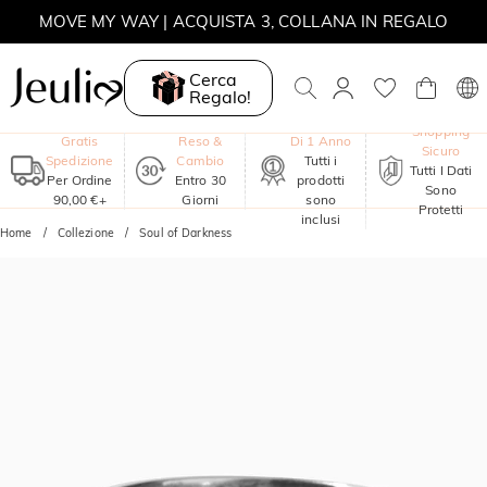
MOVE MY WAY | ACQUISTA 3, COLLANA IN REGALO
Cerca
Regalo!
Garanzia
Shopping
Gratis
Reso &
Di 1 Anno
Sicuro
Spedizione
Cambio
Tutti i
Tutti I Dati
Per Ordine
Entro 30
prodotti
Sono
90,00 €+
Giorni
sono
Protetti
inclusi
Home
Collezione
Soul of Darkness