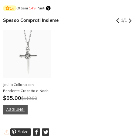
Ottieni
149
Punti
1
×
Spesso Comprati Insieme
1
/
1
Jeulia Collana con
Pendente Crocetta e Nodo
in Argento Sterling
$85.00
$119.00
AGGIUNGI
Salve