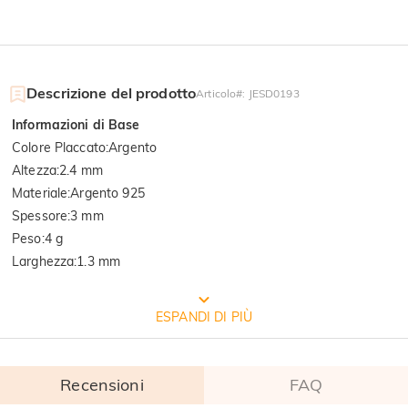
Descrizione del prodotto
Articolo#
:
JESD0193
Informazioni di Base
Colore Placcato
:
Argento
Altezza
:
2.4 mm
Materiale
:
Argento 925
Spessore
:
3 mm
Peso
:
4 g
Larghezza
:
1.3 mm
CONFEZIONE GRATUITA JEULIA
ESPANDI DI PIÙ
Recensioni
FAQ