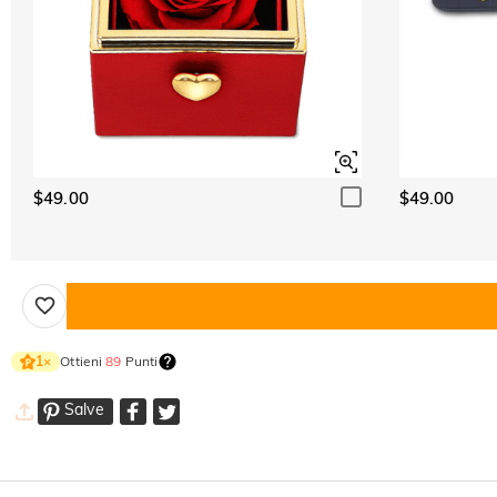
$49.00
$49.00
Ottieni
89
Punti
1
×
Salve