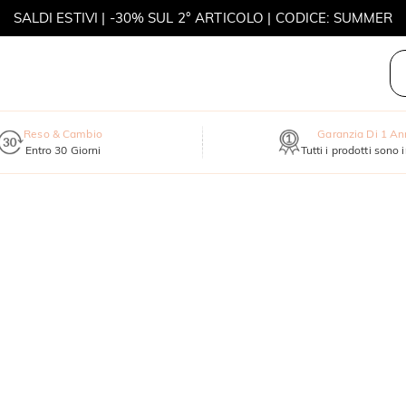
SALDI ESTIVI | -30% SUL 2° ARTICOLO | CODICE: SUMMER
MOVE MY WAY | ACQUISTA 3, COLLANA IN REGALO
Reso & Cambio
Garanzia Di 1 A
Entro 30 Giorni
Tutti i prodotti sono 