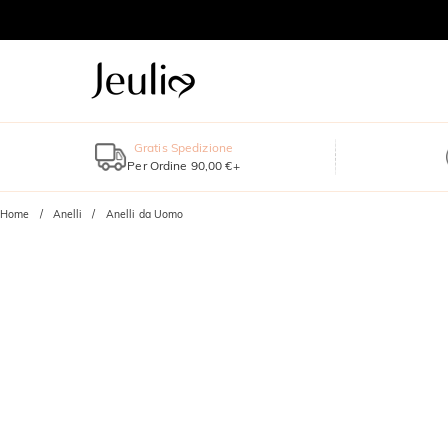
Gratis Spedizione
Per Ordine 90,00 €+
Home
Anelli
Anelli da Uomo