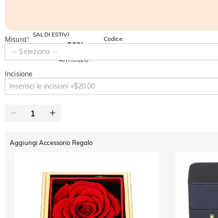
SALDI ESTIVI
Misura
*
Codice:
-30%
SUMMER
-10%
-- Seleziona --
SUL 2°
Copia
SU TUTTO
ARTICOLO
Incisione
Aggiungi Accessorio Regalo