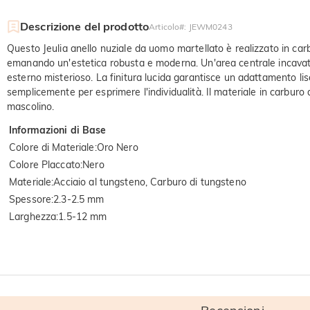
Descrizione del prodotto
Articolo#
:
JEWM0243
Questo Jeulia anello nuziale da uomo martellato è realizzato in carbu
emanando un'estetica robusta e moderna. Un'area centrale incavata 
esterno misterioso. La finitura lucida garantisce un adattamento lis
semplicemente per esprimere l'individualità. Il materiale in carburo
mascolino.
Informazioni di Base
Colore di Materiale
:
Oro Nero
Colore Placcato
:
Nero
Materiale
:
Acciaio al tungsteno, Carburo di tungsteno
Spessore
:
2.3-2.5 mm
Larghezza
:
1.5-12 mm