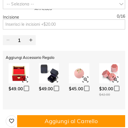
SUMMER
-10%
-- Seleziona --
SUL 2°
Copia
SU TUTTO
ARTICOLO
0
/
16
Incisione
Aggiungi Accessorio Regalo
$49.00
$49.00
$45.00
$30.00
$42.00
Aggiungi al Carrello