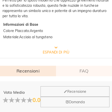
Perfetta per lo sposo moderno che apprezza gli elementi naturali
e la sofisticatezza robusta, questa fede nuziale in turchese
rappresenta un simbolo unico e potente di un impegno duraturo
per tutta la vita.
Informazioni di Base
Colore Placcato
:
Argento
Materiale
:
Acciaio al tungsteno
CONFEZIONE GRATUITA JEULIA
ESPANDI DI PIÙ
Recensioni
FAQ
Generale
Recensione
Voto Medio
Dove si trova la tua azienda?
0.0
Domanda
La sede principale è a Los Angeles, in California, mentre il
Qualità verificata dall'istituto
Hai qualche vendita fisica?
gruppo di design e la produzione hanno la sede a Hong