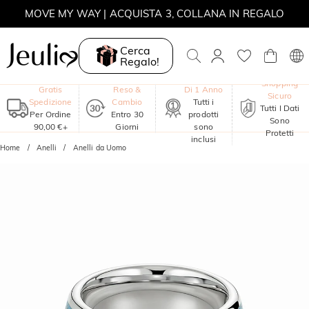
MOVE MY WAY | ACQUISTA 3, COLLANA IN REGALO
Cerca
Regalo!
Garanzia
Shopping
Gratis
Reso &
Di 1 Anno
Sicuro
Spedizione
Cambio
Tutti i
Tutti I Dati
Per Ordine
Entro 30
prodotti
Sono
90,00 €+
Giorni
sono
Protetti
inclusi
Home
Anelli
Anelli da Uomo