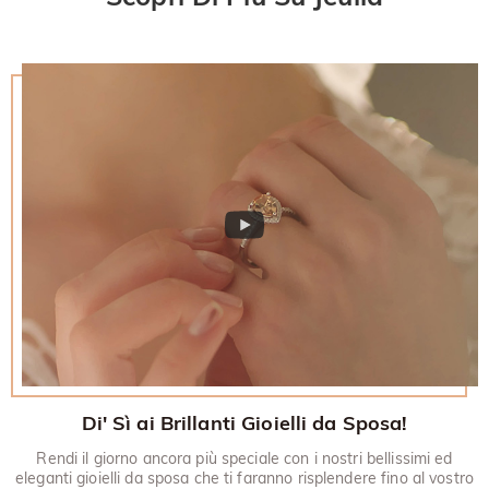
verrà emesso sul tuo account originale. Eventuali regali
per un rimborso entro 30 giorni dalla data di consegna. Se
promozionali devono anche essere restituiti con l'articolo
desideri saperne di più, visualizza la nostra politica di reso di
restituito.
30 giorni.
Di' Sì ai Brillanti Gioielli da Sposa!
Rendi il giorno ancora più speciale con i nostri bellissimi ed
eleganti gioielli da sposa che ti faranno risplendere fino al vostro