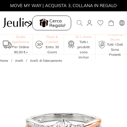
MOVE MY WAY | ACQUISTA 3, COLLANA IN REGALO
Cerca
Regalo!
Garanzia
Shopping
Gratis
Reso &
Di 1 Anno
Sicuro
Spedizione
Cambio
Tutti i
Tutti I Dati
Per Ordine
Entro 30
prodotti
Sono
90,00 €+
Giorni
sono
Protetti
inclusi
Home
Anelli
Anelli di fidanzamento