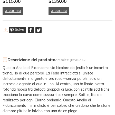
Cuore Curvo con Pietra di
$115.00
Tartaruga in Agata Muschio
$139.00
Nascita
AGGIUNGI
AGGIUNGI
Salve
Descrizione del prodotto
Articolo#
:
JEWE1462
Questo Anello di Fidanzamento bicolore da Jeulia è un incontro
tranquillo di due percorsi. La Feda intrecciata si unisce
delicatamente in argento e oro rosa—senza parole, solo un
incrocio elegante di due in uno. Al centro, una brillante pietra
rotonda riposa tra delicati grappoli di luce, con scintillii sottili che
tracciano la curva come sussurri per sempre. Sottile, liscio e
realizzato per ogni Giorno ordinario. Questo Anello di
Fidanzamento minimalista è per coloro che credono che le storie
d'amore più belle inizino con una dolce piega.