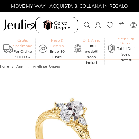
MOVE MY WAY | ACQUISTA 3, COLLANA IN REGALO
Cerca
Regalo!
Garanzia
Shopping
Gratis
Reso &
Di 1 Anno
Sicuro
Spedizione
Cambio
Tutti i
Tutti I Dati
Per Ordine
Entro 30
prodotti
Sono
90,00 €+
Giorni
sono
Protetti
inclusi
Home
Anelli
Anelli per Coppia