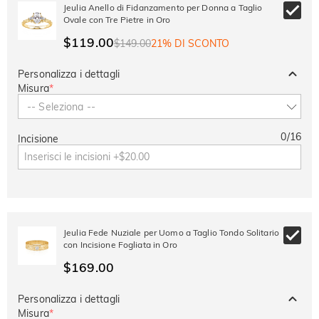
-30%
SUMMER
-10%
Jeulia Anello di Fidanzamento per Donna a Taglio
SUL 2°
Copia
SU TUTTO
Ovale con Tre Pietre in Oro
ARTICOLO
$119.00
$149.00
21% DI SCONTO
Personalizza i dettagli
Misura
*
-- Seleziona --
0
/
16
Incisione
Jeulia Fede Nuziale per Uomo a Taglio Tondo Solitario
con Incisione Fogliata in Oro
$169.00
Personalizza i dettagli
Misura
*