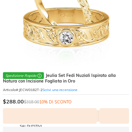
Jeulia Set Fedi Nuziali Ispirato alla
Spedizione Rapida
Natura con Incisione Fogliata in Oro
Scrivi una recensione
Articolo#
:
JECW0182T-2
$288.00
$318.00
10% DI SCONTO
SALDI ESTIVI
Codice: