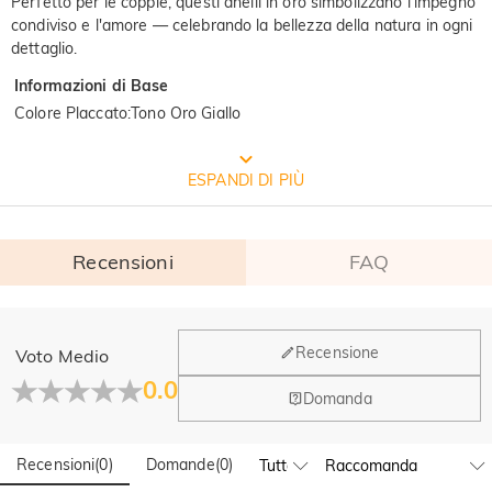
Perfetto per le coppie, questi anelli in oro simbolizzano l'impegno
condiviso e l'amore — celebrando la bellezza della natura in ogni
dettaglio.
Informazioni di Base
Colore Placcato
:
Tono Oro Giallo
CONFEZIONE GRATUITA JEULIA
ESPANDI DI PIÙ
Recensioni
FAQ
Generale
Recensione
Voto Medio
Dove si trova la tua azienda?
0.0
Domanda
La sede principale è a Los Angeles, in California, mentre il
Hai qualche vendita fisica?
gruppo di design e la produzione hanno la sede a Hong
Kong.
Recensioni
(
0
)
Domande
(
0
)
Sì! Attualmente abbiamo un flagship store in Spagna e un
pop-up store a Singapore, dove i clienti locali possono fare