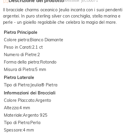
Descrizione del prodotto
Articolo#
:
JECO0071
Il bracciale charms oceanico Jeulia incanta con i suoi pendenti
argentei. In puro sterling silver con conchiglia, stella marina e
perle - un gioiello regolabile che celebra la magia del mare.
Pietra Principale
Colore pietra
:
Bianco Diamante
Peso in Carati
:
2.1 ct
Numero di Pietre
:
2
Forma della pietra
:
Rotondo
Misura di Pietra
:
5 mm
Pietra Laterale
Tipo di Pietra
:
Jeulia® Pietra
Informazioni dei Bracciali
Colore Placcato
:
Argento
Altezza
:
4 mm
Materiale
:
Argento 925
Tipo di Pietra
:
Perla
Spessore
:
4 mm