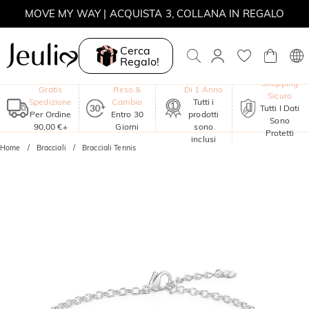
MOVE MY WAY | ACQUISTA 3, COLLANA IN REGALO
Cerca
Regalo!
Garanzia
Shopping
Gratis
Reso &
Di 1 Anno
Sicuro
Spedizione
Cambio
Tutti i
Tutti I Dati
Per Ordine
Entro 30
prodotti
Sono
90,00 €+
Giorni
sono
Protetti
inclusi
Home
Bracciali
Bracciali Tennis