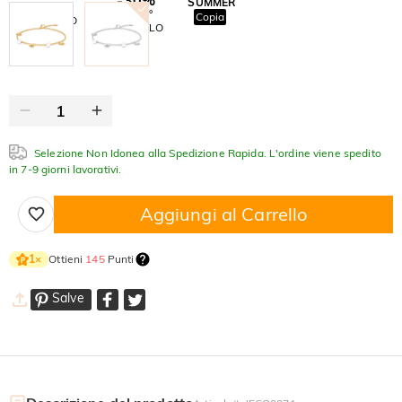
SUMMER
-10%
SUL 2°
Copia
SU TUTTO
ARTICOLO
Selezione Non Idonea alla Spedizione Rapida. L'ordine viene spedito
in 7-9 giorni lavorativi.
Aggiungi al Carrello
Ottieni
145
Punti
1
×
Salve