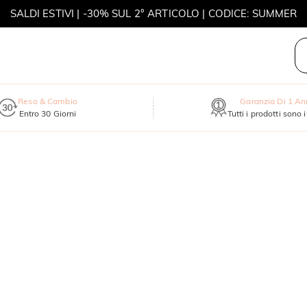
SALDI ESTIVI | -30% SUL 2° ARTICOLO | CODICE: SUMMER
MOVE MY WAY | ACQUISTA 3, COLLANA IN REGALO
Reso & Cambio
Garanzia Di 1 A
Entro 30 Giorni
Tutti i prodotti sono 