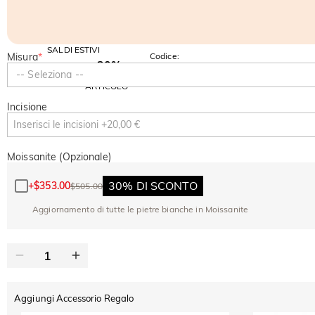
SALDI ESTIVI
Misura
*
Codice:
-30%
SUMMER
-10%
-- Seleziona --
SUL 2°
Copia
SU TUTTO
ARTICOLO
Incisione
Moissanite (Opzionale)
30% DI SCONTO
+
$353.00
$505.00
Aggiornamento di tutte le pietre bianche in Moissanite
Aggiungi Accessorio Regalo