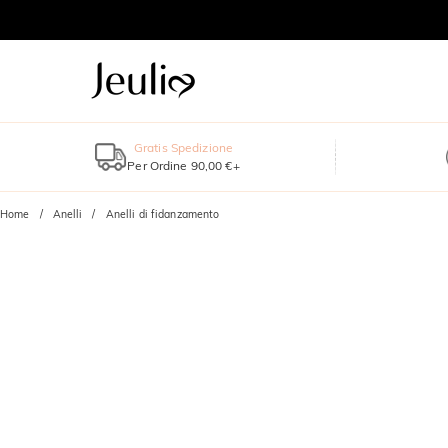
Gratis Spedizione
Per Ordine 90,00 €+
Home
Anelli
Anelli di fidanzamento