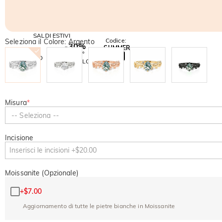
SALDI ESTIVI
Codice:
Seleziona il Colore: Argento
-30%
SUMMER
-10%
SUL 2°
Copia
SU TUTTO
ARTICOLO
Misura
*
-- Seleziona --
Incisione
Moissanite (Opzionale)
+
$7.00
Aggiornamento di tutte le pietre bianche in Moissanite