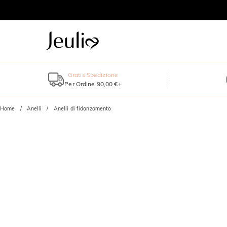
Gratis Spedizione
Per Ordine 90,00 €+
Home
Anelli
Anelli di fidanzamento