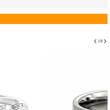
1
/
8