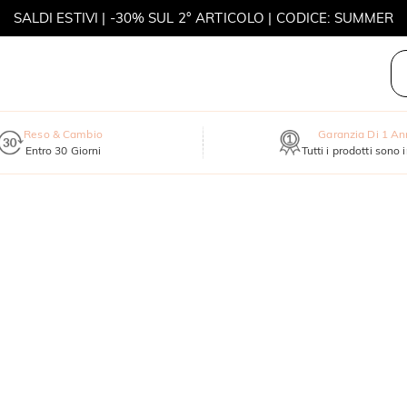
SALDI ESTIVI | -30% SUL 2° ARTICOLO | CODICE: SUMMER
MOVE MY WAY | ACQUISTA 3, COLLANA IN REGALO
Reso & Cambio
Garanzia Di 1 A
Entro 30 Giorni
Tutti i prodotti sono 