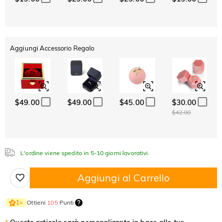
Cristallo
Granato
Ametista
$0.00
$0.00
$0.00
Acquamarina
Smeraldo
Rosa
$0.00
$0.00
$0.00
Aggiungi Accessorio Regalo
Acquamarina
Smeraldo
Rosa
$0.00
$0.00
$0.00
Fucsia
Peridoto
Zaffiro
$0.00
$0.00
$0.00
Fucsia
Peridoto
Zaffiro
$49.00
$49.00
$45.00
$30.00
$0.00
$0.00
$0.00
$42.00
Nero fantasia
Giallo fantasia
$0.00
$0.00
Nero fantasia
Giallo fantasia
L'ordine viene spedito in 5-10 giorni lavorativi.
$0.00
$0.00
Aggiungi al Carrello
Ottieni
105
Punti
1
×