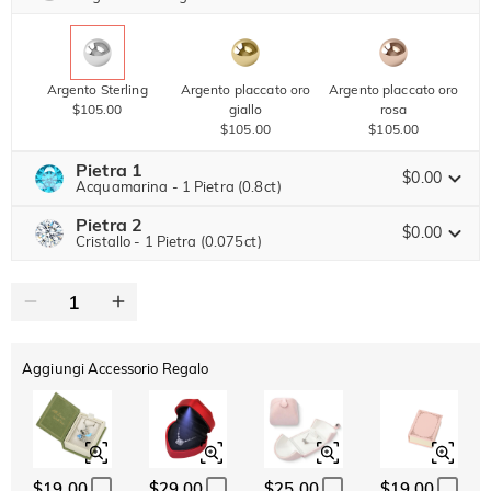
Copia
SU TUTTO
ARTICOLO
Argento Sterling
Argento placcato oro
Argento placcato oro
$105.00
giallo
rosa
$105.00
$105.00
Pietra 1
$0.00
Acquamarina - 1 Pietra (0.8ct)
Pietra 2
Pietra preziosa di Jeulia
$0.00
Cristallo - 1 Pietra (0.075ct)
Pietra preziosa di Jeulia
Moissanite
$204.00 ORA
20% SCONTO
FINISCE TRA
00 : 20 : 00 : 49
$255.00
Pietra di Jeulia
Aggiungi Accessorio Regalo
Moissanite
$86.00 ORA
10% SCONTO
FINISCE TRA
00 : 20 : 00 : 49
$95.00
Pietra di Jeulia
Cristallo
Granato
Ametista
$0.00
$0.00
$0.00
$19.00
$29.00
$25.00
$19.00