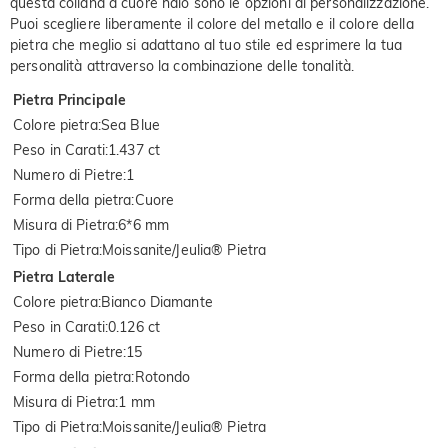
questa collana a cuore halo sono le opzioni di personalizzazione.
Puoi scegliere liberamente il colore del metallo e il colore della
pietra che meglio si adattano al tuo stile ed esprimere la tua
personalità attraverso la combinazione delle tonalità.
Pietra Principale
Colore pietra
:
Sea Blue
Peso in Carati
:
1.437 ct
Numero di Pietre
:
1
Forma della pietra
:
Cuore
Misura di Pietra
:
6*6 mm
Tipo di Pietra
:
Moissanite/Jeulia® Pietra
Pietra Laterale
Colore pietra
:
Bianco Diamante
Peso in Carati
:
0.126 ct
Numero di Pietre
:
15
Forma della pietra
:
Rotondo
Misura di Pietra
:
1 mm
Tipo di Pietra
:
Moissanite/Jeulia® Pietra