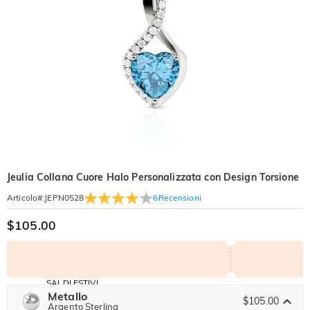
Jeulia Collana Cuore Halo Personalizzata con Design Torsione
6
Recensioni
Articolo#
:
JEPN0528
$105.00
SALDI ESTIVI
Codice:
Metallo
-30%
SUMMER
$105.00
-10%
Argento Sterling
SUL 2°