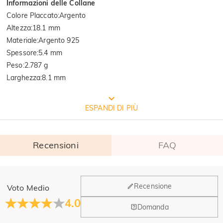
Informazioni delle Collane
Colore Placcato
:
Argento
Altezza
:
18.1 mm
Materiale
:
Argento 925
Spessore
:
5.4 mm
Peso
:
2.787 g
Larghezza
:
8.1 mm
CONFEZIONE GRATUITA JEULIA
ESPANDI DI PIÙ
Recensioni
FAQ
Generale
Recensione
Voto Medio
Dove si trova la tua azienda?
4.0
Domanda
La sede principale è a Los Angeles, in California, mentre il
Hai qualche vendita fisica?