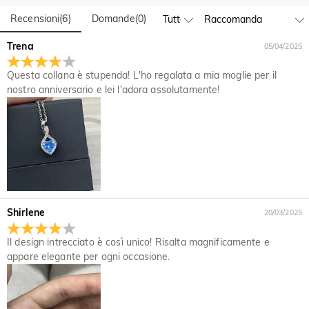
gruppo di design e la produzione hanno la sede a Hong
Kong.
Recensioni
(
6
)
Domande
(
0
)
Sì! Attualmente abbiamo un flagship store in Spagna e un
pop-up store a Singapore, dove i clienti locali possono fare
Ordine & Pagamento
Trena
05/04/2025
acquisti di persona. Continueremo a espandere la nostra
Come posso modificare il mio ordine dopo aver
presenza fisica globale—restate connessi!
Questa collana è stupenda! L'ho regalata a mia moglie per il
effettuato?
nostro anniversario e lei l'adora assolutamente!
Se noti un errore con il tuo ordine dopo aver ricevuto
Come cambia la valuta?
un'email di conferma dell'ordine, chiamaci al numero 1-888-
219-8158. Se fuori l'orario di lavoro, lasciaci un messaggio
Nel nostro menu, vedrai un widget di valuta in cui puoi
Quali metodi di pagamento accettate?
chiaro e dettagliato con il tuo nome, numero di telefono e
cambiare la valuta in una delle seguenti: USD, CAD, EUR,
numero d'ordine se disponibile.
GBP, MXN, AUD, NZD, PHP, SGD
Accettiamo PayPal Express, PayPal Credito e tutte le
Come posso proteggere i miei dati di
principali carte di credito.
pagamento?
Prendiamo seriamente la sicurezza e non usiamo
Shirlene
20/03/2025
Le mie informazioni personali sono private?
personalmente nessuna delle informazioni di pagamento
dell'utente. Tutte le questioni relative ai pagamenti su Jeulia
Siamo totalmente impegnati a proteggere la tua privacy. Non
Il design intrecciato è così unico! Risalta magnificamente e
sono gestite da PayPal.
divulgheremo le informazioni dei nostri clienti o visitatori a
appare elegante per ogni occasione.
Gioiello
terzi, tranne nei casi in cui faccia parte della fornitura di un
Le pietre sono veri diamanti?
servizio all'utente, ad es. fare in modo che un prodotto ti
venga inviato, controllo di credito, di sicurezza e la ricerca e
Il nostro tipo di pietra è Jeulia® Stone, che è un'ottima