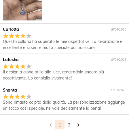
della profilazione di clienti o laddove abbiamo il tuo esplicito
Questo gioiello renderà la mia pelle verde?
alternativa alle pietre preziose naturali perché è più
permesso di farlo. Per ulteriori informazioni, si prega di
resistente ai graffi per l'uso quotidiano. A differenza delle
No, i nostri gioielli non renderanno la tua pelle verde. I gioielli
leggere la nostra politica sulla privacyper intero.
Per i gioielli placcati, quando tempo che il colore
pietre preziose naturali che vengono estratte dalla terra
che rendono verde la tua pelle sono fatti di rame. I nostri
sbiadirà naturalmente.
utilizzando grandi macchinari, esplosivi e condizioni di lavoro
gioielli sono realizzati in argento sterling 925 e la qualità è
non sicure, la Jeulia® Stone è stata sviluppata per essere più
stata verificata dall'Istituto Internationale SGS.
Carlotta
18/04/2025
bbiamo un rigoroso controllo della qualità per garantire la
resistente con caratteristiche ottiche migliori rispetto a un
qualità di tutti i nostri gioielli. La placcatura non sbiadirà se ti
Spedizione & Reso
diamante, mantenendo uno standard etico per proteggere il
Questa collana ha superato le mie aspettative! La lavorazione è
prendi cura dei tuoi gioielli. Puoi visitare questa pagina:
nostro ambiente. Se vuoi saperne di più, visualizza questa
eccellente e si sente molto speciale da indossare.
Dove spedite e quanto costa la spedizione?
Jewelry Care
to learn more.
pagina: la pietra che usiamo:
the stone we use
Se dovesse insorgere un problema e entro il termine della
Per tua comodità, siamo lieti di spedire i nostri prodotti in
Latosha
10/04/2025
garanzia, ti effettueremo uno scambio per sostituire i tuoi
Quanto tempo ci vuole per ricevere i miei gioielli?
tutta Europa e nei paese che si parla la lingua italiana. La
gioielli. Per informazioni dettagliate, visualizza:
30-day return
spedizione standard è gratuita per gli ordini superiori a
Tempo di Consegna = Tempo di Lavorazione + Tempo di
Il design a alone brilla alla luce, rendendolo ancora più
policy
and
one-year warranty
Dovrò pagare i dazi doganali, tasse o altre
90,00 €, mentre la spedizione express è gratuita per gli ordini
Spedizione Il tempo di lavorazione varia a seconda del
accattivante. Lo consiglio vivamente!
spese?
superiori a 150,00 €. Per ulteriori informazioni, visualizza
prodotto. Alcuni modelli popolari possono essere spediti
spedizione & consegna
entro 1-3 giorni lavorativi, mentre gli ordini incisi o
Shanta
Non ti verrà addebitata alcuna imposta sul consumo.
27/03/2025
Come posso fare se non mi piacciono i miei
personalizzati possono richiedere fino a 7-9 giorni lavorativi.
Tuttavia, potresti dover pagare i dazi doganali da solo.
Il tempo di spedizione dipende dal metodo di spedizione
gioielli dopo averli ricevuti?
Sono rimasto colpito dalla qualità. La personalizzazione aggiunge
selezionato. Per ulteriori informazioni, visualizza Spedizione
un tocco così speciale, ne vale decisamente la pena!
Non ti preoccupare. Abbiamo una semplice politica di
& Consegna
Qual è la vostra politica di reso?
restituzione di 30 giorni. Se non ti piacciono i gioielli dopo
aver ricevuto il pacco, restituiscili inutilizzati e nella loro
Offriamo una politica di reso di 30 giorni. Se non sei
1
2
confezione originale. Dopo accettiamo il pacco, il rimborso
completamente soddisfatto del tuo acquisto, puoi restituirlo