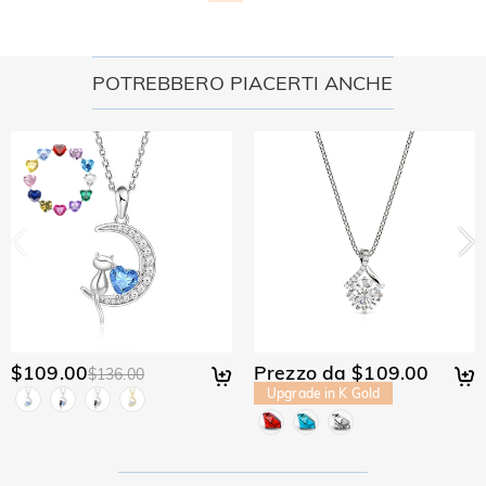
verrà emesso sul tuo account originale. Eventuali regali
per un rimborso entro 30 giorni dalla data di consegna. Se
promozionali devono anche essere restituiti con l'articolo
desideri saperne di più, visualizza la nostra politica di reso di
restituito.
30 giorni.
POTREBBERO PIACERTI ANCHE
$109.00
Prezzo da $109.00
$136.00
Upgrade in K Gold