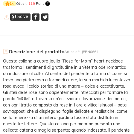
Ottieni
119
Punti
1
×
Salve
Descrizione del prodotto
Articolo#
:
JEPN0661
Questa collana a cuore Jeulia “Rose for Mom” heart necklace
trasforma i sentimenti di gratitudine in un’eterna ode romantica
da indossare al collo. Al centro del pendente a forma di cuore si
trova una pietra rosa a forma di cuore; la sua morbida lucentezza
rosa evoca il caldo sorriso di una madre – dolce e accattivante.
Gli steli delle rose sono sapientemente intrecciati per formare la
parola “MOM” attraverso un’eccezionale lavorazione dei metalli,
con ogni tratto composto da rose in fiore e viticci sinuosi – petali
sovrapposti che si dispiegano, foglie delicate e realistiche, come
se la tenerezza di un intero giardino fosse stata distillata in
queste tre lettere. Questa collana per mamma presenta una
delicata catena a maglia serpente; quando indossata, il pendente