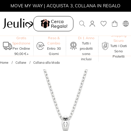
MOVE MY WAY | ACQUISTA 3, COLLANA IN REGALO
Cerca
Regalo!
Garanzia
Shopping
Gratis
Reso &
Di 1 Anno
Sicuro
Spedizione
Cambio
Tutti i
Tutti I Dati
Per Ordine
Entro 30
prodotti
Sono
90,00 €+
Giorni
sono
Protetti
inclusi
Home
Collane
Collana alla Moda