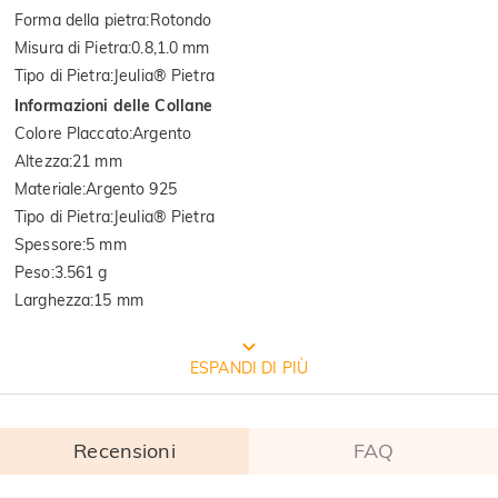
Forma della pietra
:
Rotondo
Misura di Pietra
:
0.8,1.0 mm
Tipo di Pietra
:
Jeulia® Pietra
Informazioni delle Collane
Colore Placcato
:
Argento
Altezza
:
21 mm
Materiale
:
Argento 925
Tipo di Pietra
:
Jeulia® Pietra
Spessore
:
5 mm
Peso
:
3.561 g
Larghezza
:
15 mm
Qualità verificata dall'istituto
ESPANDI DI PIÙ
internazionale SGS
Recensioni
FAQ
SGS: È la più grande e antica multinazionale al mondo per il controllo 
della qualità dei prodotti e l'identificazione tecnica. 
