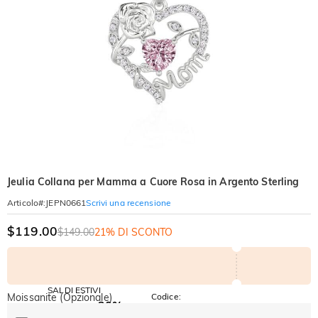
Jeulia Collana per Mamma a Cuore Rosa in Argento Sterling
Scrivi una recensione
Articolo#
:
JEPN0661
$119.00
$149.00
21% DI SCONTO
SALDI ESTIVI
Moissanite (Opzionale)
Codice:
-30%
SUMMER
-10%
SUL 2°