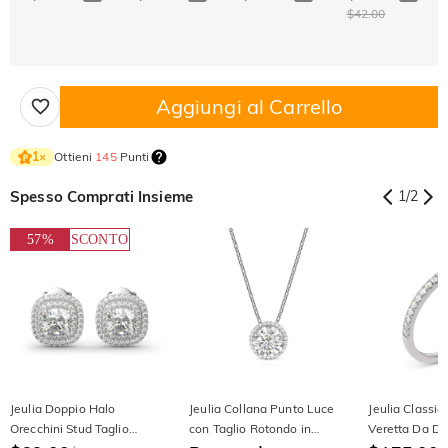
$42.00
Aggiungi al Carrello
Ottieni
145
Punti
1
×
Spesso Comprati Insieme
1
/
2
57%
SCONTO
Jeulia Doppio Halo
Jeulia Collana Punto Luce
Jeulia Classic
Orecchini Stud Taglio
con Taglio Rotondo in
Veretta Da Do