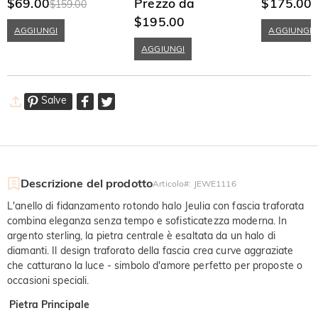
Cuscino In Argento Sterling
$69.00
Argento Sterling
Prezzo da
Rotondo In Ar
$175.00
$159.00
$
$195.00
AGGIUNGI
AGGIUNGI
AGGIUNGI
Salve
Descrizione del prodotto
Articolo#
:
JEWE1116
L'anello di fidanzamento rotondo halo Jeulia con fascia traforata
combina eleganza senza tempo e sofisticatezza moderna. In
argento sterling, la pietra centrale è esaltata da un halo di
diamanti. Il design traforato della fascia crea curve aggraziate
che catturano la luce - simbolo d'amore perfetto per proposte o
occasioni speciali.
Pietra Principale