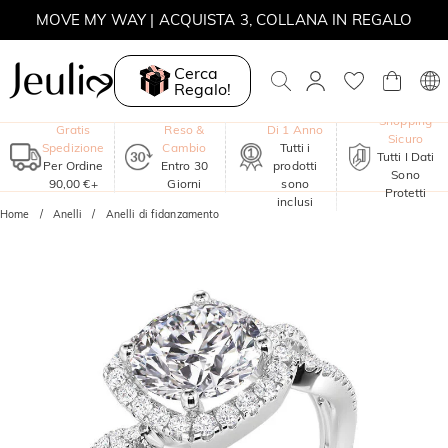
MOVE MY WAY | ACQUISTA 3, COLLANA IN REGALO
Cerca
Regalo!
Garanzia
Shopping
Gratis
Reso &
Di 1 Anno
Sicuro
Spedizione
Cambio
Tutti i
Tutti I Dati
Per Ordine
Entro 30
prodotti
Sono
90,00 €+
Giorni
sono
Protetti
inclusi
Home
Anelli
Anelli di fidanzamento