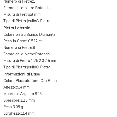
Numero di Pietre
:
1
Forma della pietra
:
Rotondo
Misura di Pietra
:
8 mm
Tipo di Pietra
:
Jeulia® Pietra
Pietra Laterale
Colore pietra
:
Bianco Diamante
Peso in Carati
:
0.522 ct
Numero di Pietre
:
8
Forma della pietra
:
Rotondo
Misura di Pietra
:
1.75,2.0,2.5 mm
Tipo di Pietra
:
Jeulia® Pietra
Informazioni di Base
Colore Placcato
:
Tono Oro Rosa
Altezza
:
5.4 mm
Materiale
:
Argento 925
Spessore
:
1.23 mm
Peso
:
3.08 g
Larghezza
:
2.4 mm