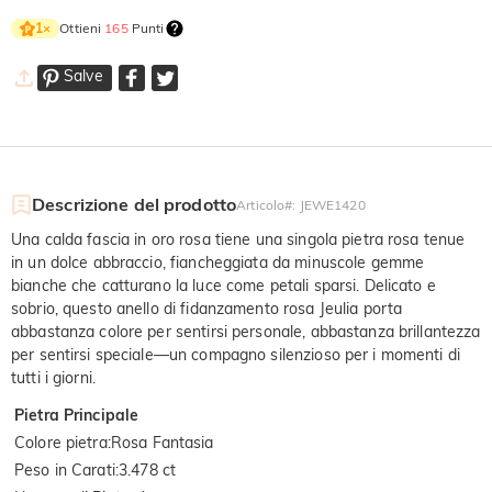
Ottieni
165
Punti
1
×
Salve
Descrizione del prodotto
Articolo#
:
JEWE1420
Una calda fascia in oro rosa tiene una singola pietra rosa tenue
in un dolce abbraccio, fiancheggiata da minuscole gemme
bianche che catturano la luce come petali sparsi. Delicato e
sobrio, questo anello di fidanzamento rosa Jeulia porta
abbastanza colore per sentirsi personale, abbastanza brillantezza
per sentirsi speciale—un compagno silenzioso per i momenti di
tutti i giorni.
Pietra Principale
Colore pietra
:
Rosa Fantasia
Peso in Carati
:
3.478 ct