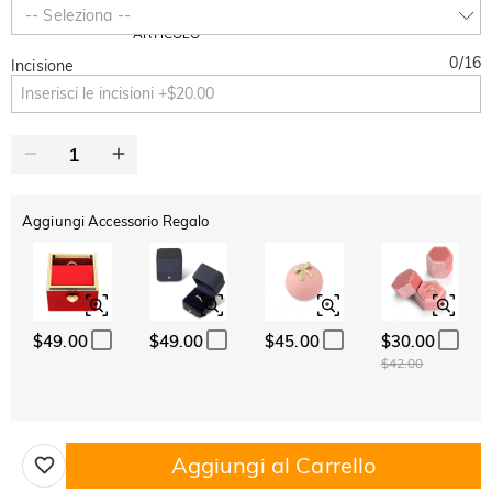
SUMMER
-10%
-- Seleziona --
SUL 2°
Copia
SU TUTTO
ARTICOLO
0
/
16
Incisione
Aggiungi Accessorio Regalo
$49.00
$49.00
$45.00
$30.00
$42.00
Aggiungi al Carrello