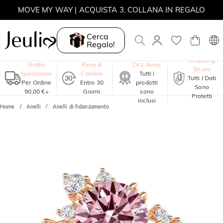
MOVE MY WAY | ACQUISTA 3, COLLANA IN REGALO
Cerca
Regalo!
Garanzia
Shopping
Gratis
Reso &
Di 1 Anno
Sicuro
Spedizione
Cambio
Tutti i
Tutti I Dati
Per Ordine
Entro 30
prodotti
Sono
90,00 €+
Giorni
sono
Protetti
inclusi
Home
Anelli
Anelli di fidanzamento