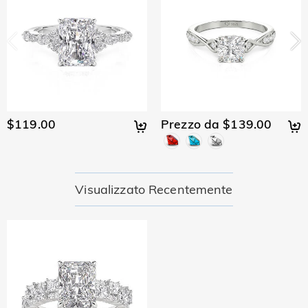
Prendiamo seriamente la sicurezza e non usiamo
Le mie informazioni personali sono private?
personalmente nessuna delle informazioni di pagamento
dell'utente. Tutte le questioni relative ai pagamenti su Jeulia
Siamo totalmente impegnati a proteggere la tua privacy. Non
sono gestite da PayPal.
divulgheremo le informazioni dei nostri clienti o visitatori a
Gioiello
terzi, tranne nei casi in cui faccia parte della fornitura di un
Le pietre sono veri diamanti?
servizio all'utente, ad es. fare in modo che un prodotto ti
venga inviato, controllo di credito, di sicurezza e la ricerca e
Il nostro tipo di pietra è Jeulia® Stone, che è un'ottima
della profilazione di clienti o laddove abbiamo il tuo esplicito
Questo gioiello renderà la mia pelle verde?
alternativa alle pietre preziose naturali perché è più
$119.00
Prezzo da $139.00
permesso di farlo. Per ulteriori informazioni, si prega di
resistente ai graffi per l'uso quotidiano. A differenza delle
No, i nostri gioielli non renderanno la tua pelle verde. I gioielli
leggere la nostra politica sulla privacyper intero.
Per i gioielli placcati, quando tempo che il colore
pietre preziose naturali che vengono estratte dalla terra
che rendono verde la tua pelle sono fatti di rame. I nostri
sbiadirà naturalmente.
utilizzando grandi macchinari, esplosivi e condizioni di lavoro
gioielli sono realizzati in argento sterling 925 e la qualità è
non sicure, la Jeulia® Stone è stata sviluppata per essere più
stata verificata dall'Istituto Internationale SGS.
bbiamo un rigoroso controllo della qualità per garantire la
Visualizzato Recentemente
resistente con caratteristiche ottiche migliori rispetto a un
qualità di tutti i nostri gioielli. La placcatura non sbiadirà se ti
Spedizione & Reso
diamante, mantenendo uno standard etico per proteggere il
prendi cura dei tuoi gioielli. Puoi visitare questa pagina:
nostro ambiente. Se vuoi saperne di più, visualizza questa
Dove spedite e quanto costa la spedizione?
Jewelry Care
to learn more.
pagina: la pietra che usiamo:
the stone we use
Se dovesse insorgere un problema e entro il termine della
Per tua comodità, siamo lieti di spedire i nostri prodotti in
garanzia, ti effettueremo uno scambio per sostituire i tuoi
Quanto tempo ci vuole per ricevere i miei gioielli?
tutta Europa e nei paese che si parla la lingua italiana. La
gioielli. Per informazioni dettagliate, visualizza:
30-day return
spedizione standard è gratuita per gli ordini superiori a
Tempo di Consegna = Tempo di Lavorazione + Tempo di
policy
and
one-year warranty
Dovrò pagare i dazi doganali, tasse o altre
90,00 €, mentre la spedizione express è gratuita per gli ordini
Spedizione Il tempo di lavorazione varia a seconda del
spese?
superiori a 150,00 €. Per ulteriori informazioni, visualizza
prodotto. Alcuni modelli popolari possono essere spediti