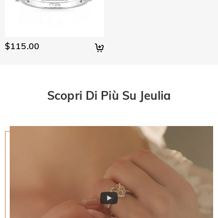
spedizione & consegna
entro 1-3 giorni lavorativi, mentre gli ordini incisi o
Non ti verrà addebitata alcuna imposta sul consumo.
Come posso fare se non mi piacciono i miei
personalizzati possono richiedere fino a 7-9 giorni lavorativi.
Tuttavia, potresti dover pagare i dazi doganali da solo.
Il tempo di spedizione dipende dal metodo di spedizione
gioielli dopo averli ricevuti?
selezionato. Per ulteriori informazioni, visualizza Spedizione
$115.00
Non ti preoccupare. Abbiamo una semplice politica di
& Consegna
Qual è la vostra politica di reso?
restituzione di 30 giorni. Se non ti piacciono i gioielli dopo
aver ricevuto il pacco, restituiscili inutilizzati e nella loro
Offriamo una politica di reso di 30 giorni. Se non sei
confezione originale. Dopo accettiamo il pacco, il rimborso
completamente soddisfatto del tuo acquisto, puoi restituirlo
verrà emesso sul tuo account originale. Eventuali regali
per un rimborso entro 30 giorni dalla data di consegna. Se
Scopri Di Più Su Jeulia
promozionali devono anche essere restituiti con l'articolo
desideri saperne di più, visualizza la nostra politica di reso di
restituito.
30 giorni.