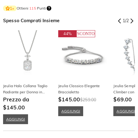
Ottieni
115
Punti
1
×
Spesso Comprati Insieme
1
/
2
44%
SCONTO
Jeulia Halo Collana Taglio
Jeulia Classico Elegante
Jeulia Semplic
Radiante per Donna in
Braccialetto
Climber con Bri
Argento Sterling
Prezzo da
$145.00
Argento Sterl
$69.00
$259.00
$145.00
AGGIUNGI
AGGIUNGI
AGGIUNGI