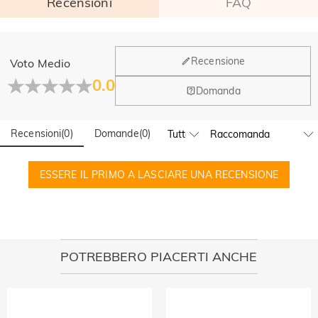
Recensioni
FAQ
Generale
Recensione
Voto Medio
Dove si trova la tua azienda?
0.0
Domanda
La sede principale è a Los Angeles, in California, mentre il
Hai qualche vendita fisica?
gruppo di design e la produzione hanno la sede a Hong
Kong.
Recensioni
(
0
)
Domande
(
0
)
Sì! Attualmente abbiamo un flagship store in Spagna e un
pop-up store a Singapore, dove i clienti locali possono fare
Ordine & Pagamento
acquisti di persona. Continueremo a espandere la nostra
ESSERE IL PRIMO A LASCIARE UNA RECENSIONE
Come posso modificare il mio ordine dopo aver
presenza fisica globale—restate connessi!
effettuato?
Se noti un errore con il tuo ordine dopo aver ricevuto
Come cambia la valuta?
un'email di conferma dell'ordine, chiamaci al numero 1-888-
219-8158. Se fuori l'orario di lavoro, lasciaci un messaggio
Nel nostro menu, vedrai un widget di valuta in cui puoi
POTREBBERO PIACERTI ANCHE
Quali metodi di pagamento accettate?
chiaro e dettagliato con il tuo nome, numero di telefono e
cambiare la valuta in una delle seguenti: USD, CAD, EUR,
numero d'ordine se disponibile.
GBP, MXN, AUD, NZD, PHP, SGD
Accettiamo PayPal Express, PayPal Credito e tutte le
Come posso proteggere i miei dati di
principali carte di credito.
pagamento?