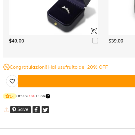
$49.00
$39.00
Congratulazioni! Hai usufruito del 20% OFF
Ottieni
168
Punti
1
×
Salve