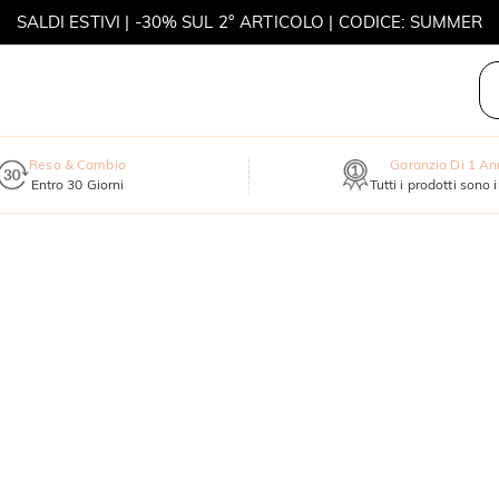
SALDI ESTIVI | -30% SUL 2° ARTICOLO | CODICE: SUMMER
MOVE MY WAY | ACQUISTA 3, COLLANA IN REGALO
Reso & Cambio
Garanzia Di 1 A
Entro 30 Giorni
Tutti i prodotti sono 