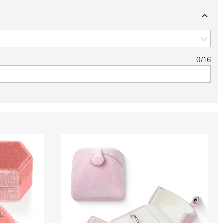
0
/
16