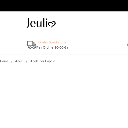
Gratis Spedizione
Per Ordine 90,00 €+
Home
Anelli
Anelli per Coppia