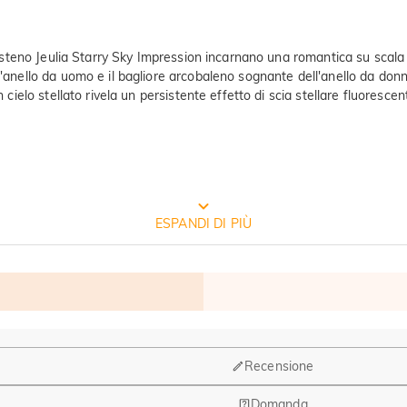
tungsteno Jeulia Starry Sky Impression incarnano una romantica su scal
ll'anello da uomo e il bagliore arcobaleno sognante dell'anello da do
n cielo stellato rivela un persistente effetto di scia stellare fluores
CONFEZIONE GRATUITA JEULIA
ESPANDI DI PIÙ
Recensione
Domanda