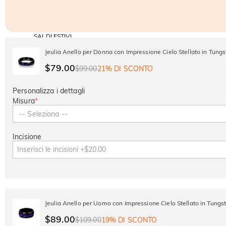
SALDI ESTIVI
Codice:
-30%
SUMMER
-10%
Jeulia Anello per Donna con Impressione Cielo Stellato in Tung
SUL 2°
Copia
SU TUTTO
ARTICOLO
$79.00
$99.00
21% DI SCONTO
Personalizza i dettagli
Misura
*
-- Seleziona --
Incisione
Jeulia Anello per Uomo con Impressione Cielo Stellato in Tungs
$89.00
$109.00
19% DI SCONTO