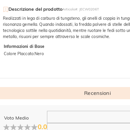
Descrizione del prodotto
Articolo#
:
JECW0206T
Realizzati in lega di carburo di tungsteno, gli anelli di coppia in 
risonanza gemella. Quando indossati, la fredda polvere di stelle de
tecnologica sottile nella quotidianità, mentre ruotare le fedi sotto u
metallo, risuoni per sempre attraverso le scale cosmiche.
Informazioni di Base
Colore Placcato
:
Nero
Recensioni
Generale
Voto Medio
Dove si trova la tua azienda?
0.0