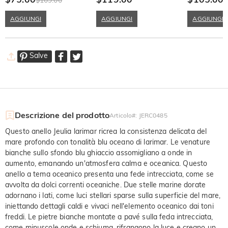
Sterling
AGGIUNGI
AGGIUNGI
AGGIUNGI
Salve
Descrizione del prodotto
Articolo#
:
JERC0485
Questo anello Jeulia larimar ricrea la consistenza delicata del
mare profondo con tonalità blu oceano di larimar. Le venature
bianche sullo sfondo blu ghiaccio assomigliano a onde in
aumento, emanando un'atmosfera calma e oceanica. Questo
anello a tema oceanico presenta una fede intrecciata, come se
avvolta da dolci correnti oceaniche. Due stelle marine dorate
adornano i lati, come luci stellari sparse sulla superficie del mare,
iniettando dettagli caldi e vivaci nell'elemento oceanico dai toni
freddi. Le pietre bianche montate a pavé sulla feda intrecciata,
come minuscole onde e schiuma, rifrangono la luce e creano un