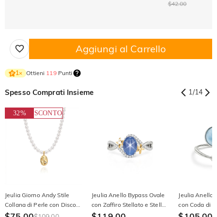
$42.00
Aggiungi al Carrello
Ottieni
119
Punti
1
×
Spesso Comprati Insieme
1
/
14
32%
SCONTO
Jeulia Giorno Andy Stile
Jeulia Anello Bypass Ovale
Jeulia Anello
Collana di Perle con Disco
con Zaffiro Stellato e Stella
con Coda di Si
d'Oro Irregolare
$75.00
Marina
$119.00
Larimar, Pavé
$105.00
$109.00
$