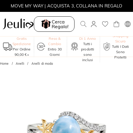
MOVE MY WAY | ACQUISTA 3, COLLANA IN REGALO
Cerca
Regalo!
Garanzia
Shopping
Gratis
Reso &
Di 1 Anno
Sicuro
Spedizione
Cambio
Tutti i
Tutti I Dati
Per Ordine
Entro 30
prodotti
Sono
90,00 €+
Giorni
sono
Protetti
inclusi
Home
Anelli
Anelli di moda