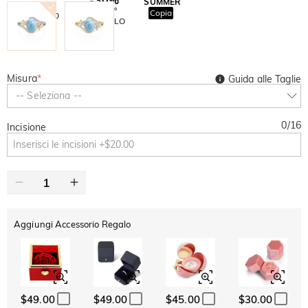
SUMMER
-10%
SUL 2°
Copia
SU TUTTO
ARTICOLO
Misura
*
Guida alle Taglie
-- Seleziona --
0
/
16
Incisione
Aggiungi Accessorio Regalo
$49.00
$49.00
$45.00
$30.00