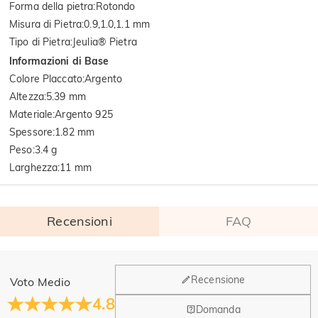
Forma della pietra
:
Rotondo
Misura di Pietra
:
0.9,1.0,1.1 mm
Tipo di Pietra
:
Jeulia® Pietra
Informazioni di Base
Colore Placcato
:
Argento
Altezza
:
5.39 mm
Materiale
:
Argento 925
Spessore
:
1.82 mm
Peso
:
3.4 g
Larghezza
:
11 mm
Recensioni
FAQ
Generale
Recensione
Voto Medio
Dove si trova la tua azienda?
4.8
Domanda