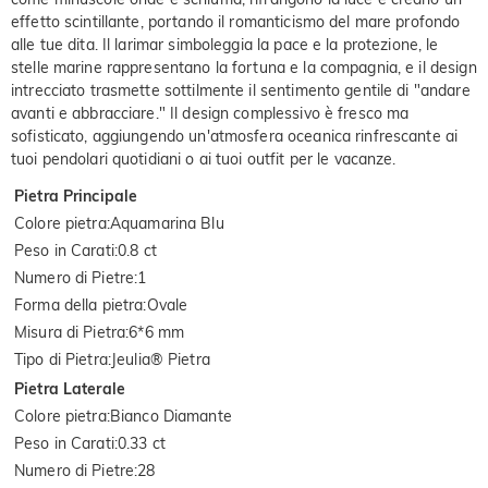
effetto scintillante, portando il romanticismo del mare profondo
alle tue dita. Il larimar simboleggia la pace e la protezione, le
stelle marine rappresentano la fortuna e la compagnia, e il design
intrecciato trasmette sottilmente il sentimento gentile di "andare
avanti e abbracciare." Il design complessivo è fresco ma
sofisticato, aggiungendo un'atmosfera oceanica rinfrescante ai
tuoi pendolari quotidiani o ai tuoi outfit per le vacanze.
Pietra Principale
Colore pietra
:
Aquamarina Blu
Peso in Carati
:
0.8 ct
Numero di Pietre
:
1
Forma della pietra
:
Ovale
Misura di Pietra
:
6*6 mm
Tipo di Pietra
:
Jeulia® Pietra
Pietra Laterale
Colore pietra
:
Bianco Diamante
Peso in Carati
:
0.33 ct
Numero di Pietre
:
28