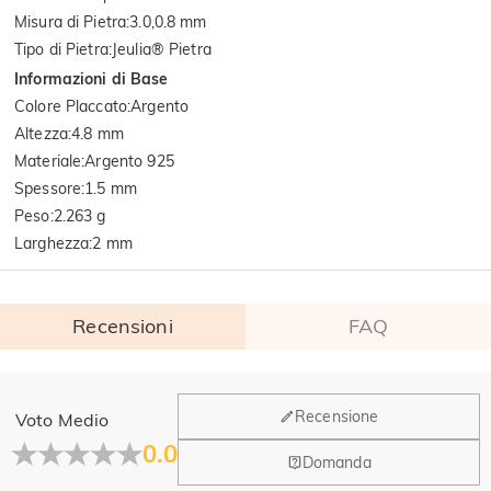
Misura di Pietra
:
3.0,0.8 mm
Tipo di Pietra
:
Jeulia® Pietra
Informazioni di Base
Colore Placcato
:
Argento
Altezza
:
4.8 mm
Materiale
:
Argento 925
Spessore
:
1.5 mm
Peso
:
2.263 g
Larghezza
:
2 mm
Recensioni
FAQ
Generale
Recensione
Voto Medio
Dove si trova la tua azienda?
0.0
Domanda
La sede principale è a Los Angeles, in California, mentre il