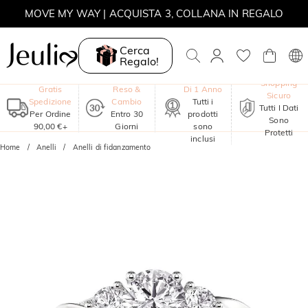
MOVE MY WAY | ACQUISTA 3, COLLANA IN REGALO
Cerca
Regalo!
Garanzia
Shopping
Gratis
Reso &
Di 1 Anno
Sicuro
Spedizione
Cambio
Tutti i
Tutti I Dati
Per Ordine
Entro 30
prodotti
Sono
90,00 €+
Giorni
sono
Protetti
inclusi
Home
Anelli
Anelli di fidanzamento