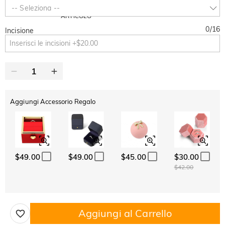
-30%
SUMMER
-10%
-- Seleziona --
SUL 2°
Copia
SU TUTTO
ARTICOLO
0
/
16
Incisione
Aggiungi Accessorio Regalo
$49.00
$49.00
$45.00
$30.00
$42.00
Aggiungi al Carrello