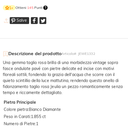
Ottieni
145
Punti
1
×
Salve
Descrizione del prodotto
Articolo#
:
JEWE1332
Una gemma taglio rosa brilla di una morbidezza vintage sopra
fasce ondulate pavé con pietre delicate ed incise con motivi
floreali sottili, fondendo la grazia dell'acqua che scorre con il
quieto scintillio della luce mattutina, rendendo questo anello di
fidanzamento taglio rosa Jeulia un pezzo romanticamente senza
tempo e riccamente dettagliato.
Pietra Principale
Colore pietra
:
Bianco Diamante
Peso in Carati
:
1.855 ct
Numero di Pietre
:
1