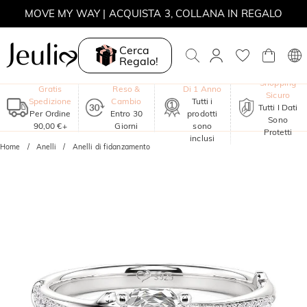
MOVE MY WAY | ACQUISTA 3, COLLANA IN REGALO
Cerca
Regalo!
Garanzia
Shopping
Gratis
Reso &
Di 1 Anno
Sicuro
Spedizione
Cambio
Tutti i
Tutti I Dati
Per Ordine
Entro 30
prodotti
Sono
90,00 €+
Giorni
sono
Protetti
inclusi
Home
Anelli
Anelli di fidanzamento