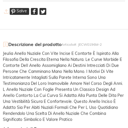
Salve
Descrizione del prodotto
Articolo#
:
JECW0196M-2
Jeulia Anello Nuziale Con Vite Incise E Contorte È Ispirato Alla
Filosofia Della Crescita Eterna Nella Natura. Le Curve Morbide E
Contorte Dell Anello Assomigliano Ai Destini Intrecciati Di Due
Persone Che Camminano Mano Nella Mano. I Motivi Di Vite
Intricatamente Intagliati Sulla Parete Interna Sono Una
Testimonianza Del Loro Inamovibile Amore Nel Corso Degli Anni.
L Anello Nuziale Con Foglie Presenta Un Classico Design Ad
Anello Contorto La Cui Curva Si Adatta Alla Punta Delle Dita Per
Una Vestibilità Sicura E Confortevole. Questo Anello Inciso È
Adatto Sia Per Abiti Nuziali Formali Che Per L Uso Quotidiano
Rendendolo Una Scelta Di Anello Nuziale Che Combina
Significato Simbolico E Valore Pratico