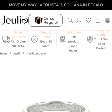
MOVE MY WAY | ACQUISTA 3, COLLANA IN REGALO
Cerca
Regalo!
Garanzia
Shopping
Gratis
Reso &
Di 1 Anno
Sicuro
Spedizione
Cambio
Tutti i
Tutti I Dati
Per Ordine
Entro 30
prodotti
Sono
90,00 €+
Giorni
sono
Protetti
inclusi
Home
Anelli
Anelli da Uomo