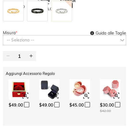
SUMMER
-10%
SUL 2°
Copia
SU TUTTO
ARTICOLO
Misura
*
Guida alle Taglie
-- Seleziona --
Aggiungi Accessorio Regalo
$49.00
$49.00
$45.00
$30.00
$42.00