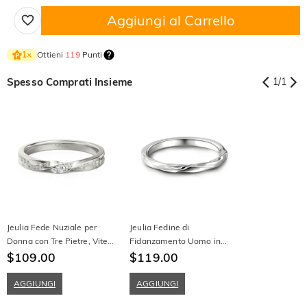
Aggiungi al Carrello
Ottieni
119
Punti
1
×
Spesso Comprati Insieme
1
/
1
Jeulia Fede Nuziale per
Jeulia Fedine di
Donna con Tre Pietre, Vite
Fidanzamento Uomo in
Incisa e Incisione in Argento
$109.00
Argento Sterling
$119.00
AGGIUNGI
AGGIUNGI