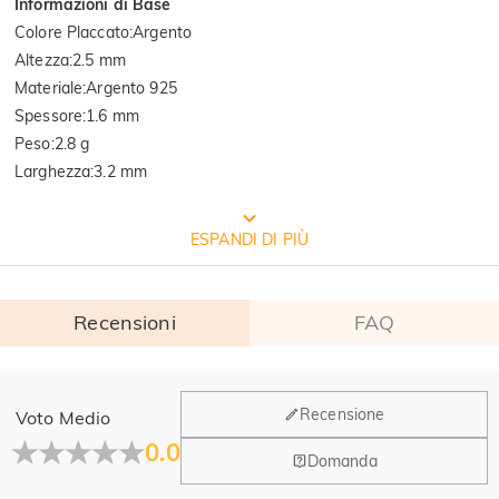
Informazioni di Base
Colore Placcato
:
Argento
Altezza
:
2.5 mm
Materiale
:
Argento 925
Spessore
:
1.6 mm
Peso
:
2.8 g
Larghezza
:
3.2 mm
CONFEZIONE GRATUITA JEULIA
ESPANDI DI PIÙ
Recensioni
FAQ
Generale
Recensione
Voto Medio
Dove si trova la tua azienda?
0.0
Domanda
La sede principale è a Los Angeles, in California, mentre il
Hai qualche vendita fisica?