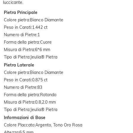
luccicante.
Pietra Principale
Colore pietra
:
Bianco Diamante
Peso in Carati
:
1.442 ct
Numero di Pietre
:
1
Forma della pietra
:
Cuore
Misura di Pietra
:
6*6 mm
Tipo di Pietra
:
Jeulia® Pietra
Pietra Laterale
Colore pietra
:
Bianco Diamante
Peso in Carati
:
0.875 ct
Numero di Pietre
:
83
Forma della pietra
:
Rotondo
Misura di Pietra
:
0.8,2.0 mm
Tipo di Pietra
:
Jeulia® Pietra
Informazioni di Base
Colore Placcato
:
Argento, Tono Oro Rosa
Altezza
:
6.5 mm