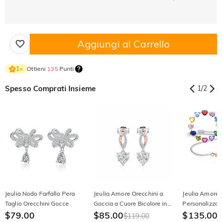
Aggiungi al Carrello
Ottieni
135
Punti
1
×
Spesso Comprati Insieme
1
/
2
Jeulia Nodo Farfalla Pera
Jeulia Amore Orecchini a
Jeulia Amore 
Taglio Orecchini Gocce
Goccia a Cuore Bicolore in
Personalizzat
$79.00
Argento Sterling
$85.00
Cuore con Viti
$135.00
$119.00