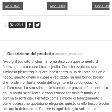
Pietra di Nasc
AGGIUNGI
AGGIUNGI
AGGIUNGI
Salve
Descrizione del prodotto
Articolo#
:
JEWE1387
Avvolgi il tuo dito di charme romantico con questo anello di
fidanzamento a cuore bicolor Jeulia. Caratterizzato da una
luminosa pietra taglio cuore incastonata in un delicato design a
fiocco, questo anello a cuore è realizzato su una banda bicolor
che fonde il brillante lucido dell’argento e la calda luccichio
dell’oro rosa. La sua silhouette slanciata e graziosa è accentuata
da un bordo scintillante, armonizzando fantasia femminile e
contrasto raffinato. Perfetto come simbolo di fidanzamento o
come accessorio quotidiano elegante, questo anello fiocco bicolor
cattura la dolcezza dell’amore in ogni dettaglio softmente