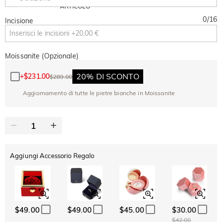
Copia
SU TUTTO
ARTICOLO
0
/
16
Incisione
Moissanite (Opzionale)
20% DI SCONTO
+
$231.00
$289.00
Aggiornamento di tutte le pietre bianche in Moissanite
Aggiungi Accessorio Regalo
$49.00
$49.00
$45.00
$30.00
$42.00