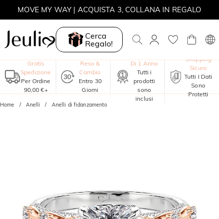
MOVE MY WAY | ACQUISTA 3, COLLANA IN REGALO
Cerca
Regalo!
Garanzia
Shopping
Gratis
Reso &
Di 1 Anno
Sicuro
Spedizione
Cambio
Tutti i
Tutti I Dati
Per Ordine
Entro 30
prodotti
Sono
90,00 €+
Giorni
sono
Protetti
inclusi
Home
Anelli
Anelli di fidanzamento