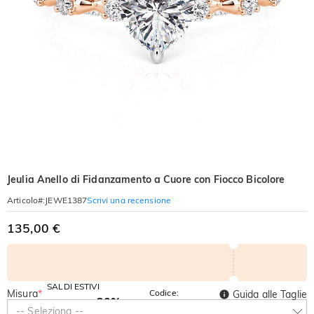
Jeulia Anello di Fidanzamento a Cuore con Fiocco Bicolore
Scrivi una recensione
Articolo#
:
JEWE1387
135,00 €
SALDI ESTIVI
Misura
*
Codice:
Guida alle Taglie
-30%
SUMMER
-10%
-- Seleziona --
SUL 2°