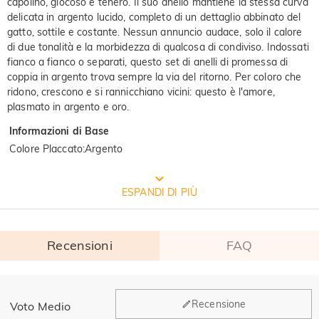
capolino, giocoso e tenero. Il suo anello mantiene la stessa curva
delicata in argento lucido, completo di un dettaglio abbinato del
gatto, sottile e costante. Nessun annuncio audace, solo il calore
di due tonalità e la morbidezza di qualcosa di condiviso. Indossati
fianco a fianco o separati, questo set di anelli di promessa di
coppia in argento trova sempre la via del ritorno. Per coloro che
ridono, crescono e si rannicchiano vicini: questo è l'amore,
plasmato in argento e oro.
Informazioni di Base
Colore Placcato
:
Argento
CONFEZIONE GRATUITA JEULIA
ESPANDI DI PIÙ
Recensioni
FAQ
Generale
Recensione
Voto Medio