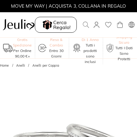
MOVE MY WAY | ACQUISTA 3, COLLANA IN REGALO
Cerca
Regalo!
Garanzia
Shopping
Gratis
Reso &
Di 1 Anno
Sicuro
Spedizione
Cambio
Tutti i
Tutti I Dati
Per Ordine
Entro 30
prodotti
Sono
90,00 €+
Giorni
sono
Protetti
inclusi
Home
Anelli
Anelli per Coppia