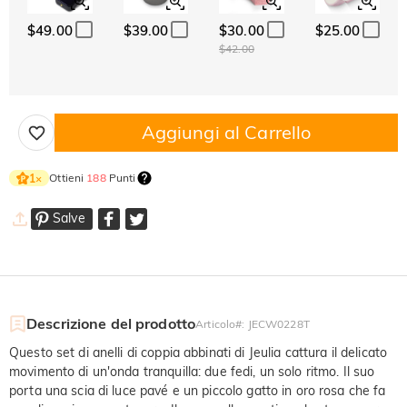
$49.00
$39.00
$30.00
$25.00
$42.00
Aggiungi al Carrello
Ottieni
188
Punti
1
×
Salve
Descrizione del prodotto
Articolo#
:
JECW0228T
Questo set di anelli di coppia abbinati di Jeulia cattura il delicato
movimento di un'onda tranquilla: due fedi, un solo ritmo. Il suo
porta una scia di luce pavé e un piccolo gatto in oro rosa che fa