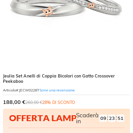
Jeulia Set Anelli di Coppia Bicolori con Gatto Crossover
Peekaboo
Scrivi una recensione
Articolo#
:
JECW0228T
188,00 €
260,00 €
28% DI SCONTO
Scaderà
:
:
09
23
50
in