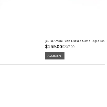
Jeulia Amore Fede Nuziale Uomo Taglio Tondo
$159.00
$207.00
AGGIUNGI