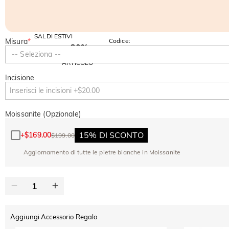
SALDI ESTIVI
Misura
*
Codice:
-30%
SUMMER
-10%
-- Seleziona --
SUL 2°
Copia
SU TUTTO
ARTICOLO
Incisione
Moissanite (Opzionale)
15% DI SCONTO
+
$169.00
$199.00
Aggiornamento di tutte le pietre bianche in Moissanite
Aggiungi Accessorio Regalo