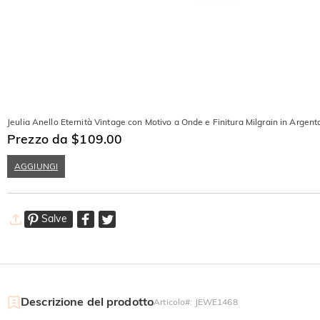
Jeulia Anello Eternità Vintage con Motivo a Onde e Finitura Milgrain in Argento
Prezzo da $109.00
AGGIUNGI
Salve
Descrizione del prodotto
Articolo#
:
JEWE1468