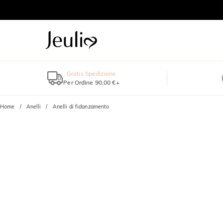
Gratis Spedizione
Per Ordine 90,00 €+
Home
Anelli
Anelli di fidanzamento