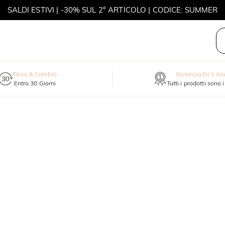
SALDI ESTIVI | -30% SUL 2° ARTICOLO | CODICE: SUMMER
MOVE MY WAY | ACQUISTA 3, COLLANA IN REGALO
Reso & Cambio
Garanzia Di 1 A
Entro 30 Giorni
Tutti i prodotti sono 