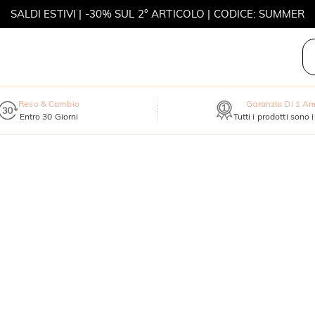
SALDI ESTIVI | -30% SUL 2° ARTICOLO | CODICE: SUMMER
MOVE MY WAY | ACQUISTA 3, COLLANA IN REGALO
Reso & Cambio
Garanzia Di 1 A
Entro 30 Giorni
Tutti i prodotti sono 