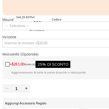
SALDI ESTIVI
Misura
*
Codice:
-30%
SUMMER
-10%
-- Seleziona --
SUL 2°
Copia
SU TUTTO
ARTICOLO
Incisione
Moissanite (Opzionale)
25% DI SCONTO
+
$261.00
$348.00
Aggiornamento di tutte le pietre bianche in Moissanite
Aggiungi Accessorio Regalo