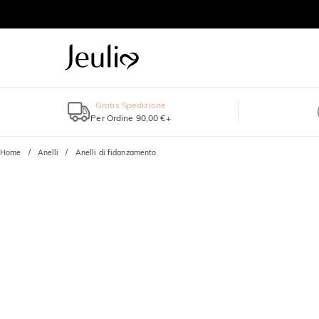
Gratis Spedizione
Per Ordine 90,00 €+
Home
Anelli
Anelli di fidanzamento