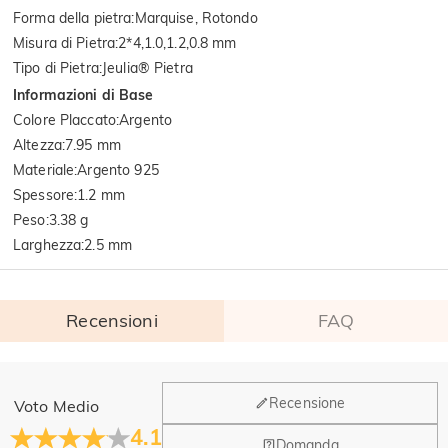
Forma della pietra
:
Marquise, Rotondo
Misura di Pietra
:
2*4,1.0,1.2,0.8 mm
Tipo di Pietra
:
Jeulia® Pietra
Informazioni di Base
Colore Placcato
:
Argento
Altezza
:
7.95 mm
Materiale
:
Argento 925
Spessore
:
1.2 mm
Peso
:
3.38 g
Larghezza
:
2.5 mm
Recensioni
FAQ
Generale
Recensione
Voto Medio
Dove si trova la tua azienda?
4.1
Domanda