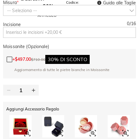
Misura
*
Codice:
Guida alle Taglie
-30%
SUMMER
-10%
-- Seleziona --
SUL 2°
Copia
SU TUTTO
ARTICOLO
0
/
16
Incisione
Moissanite (Opzionale)
30% DI SCONTO
+
$497.00
$710.00
Aggiornamento di tutte le pietre bianche in Moissanite
Aggiungi Accessorio Regalo