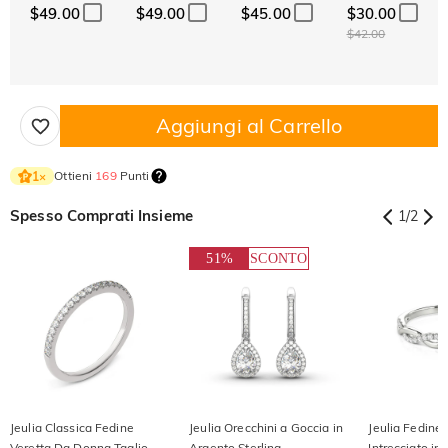
$49.00
$49.00
$45.00
$30.00
$42.00
Aggiungi al Carrello
Ottieni
169
Punti
1
×
Spesso Comprati Insieme
1
/
2
51%
SCONTO
Jeulia Classica Fedine
Jeulia Orecchini a Goccia in
Jeulia Fedine
Veretta Da Donna Taglio
Argento Sterling
Intrecciato in