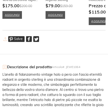
Rotondo In Argento Sterling
$175.00
$79.00
Sterling
Prezzo d
$200.00
$159.00
$115.00
AGGIUNGI
AGGIUNGI
AGGIUNGI
Salve
Descrizione del prodotto
Articolo#
:
JEWE1064
L’anello di fidanzamento vintage halo a pera con fascia eternità
radiant in argento sterling è una straordinaria combinazione di
eleganza e stile moderno, che simboleggia perfettamente la
bellezza della vostra storia d’amore. Al centro si trova una pietra
a forma di pera radiant, che cattura lo sguardo con il suo taglio
brillante, mentre l’intricato halo di pietre più piccole ne esalta la
luminosità, creando uno scintillio ipnotizzante che riflette la gioia