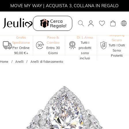
MOVE MY WAY | ACQUISTA 3, COLLANA IN REGALO
Cerca
Regalo!
Garanzia
Shopping
Gratis
Reso &
Di 1 Anno
Sicuro
Spedizione
Cambio
Tutti i
Tutti I Dati
Per Ordine
Entro 30
prodotti
Sono
90,00 €+
Giorni
sono
Protetti
inclusi
Home
Anelli
Anelli di fidanzamento