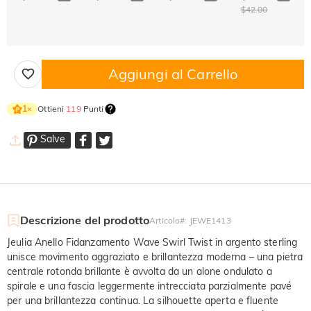
$42.00
Aggiungi al Carrello
Ottieni
119
Punti
1
×
Salve
Descrizione del prodotto
Articolo#
:
JEWE1413
Jeulia Anello Fidanzamento Wave Swirl Twist in argento sterling
unisce movimento aggraziato e brillantezza moderna – una pietra
centrale rotonda brillante è avvolta da un alone ondulato a
spirale e una fascia leggermente intrecciata parzialmente pavé
per una brillantezza continua. La silhouette aperta e fluente