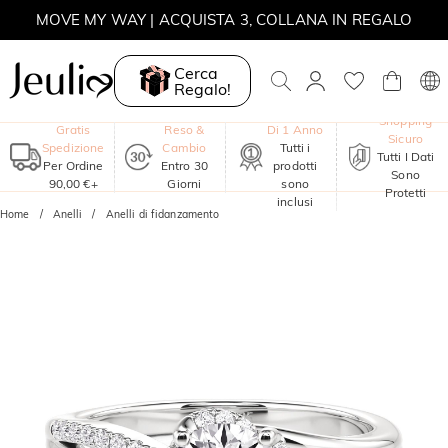
MOVE MY WAY | ACQUISTA 3, COLLANA IN REGALO
Cerca
Regalo!
Garanzia
Shopping
Gratis
Reso &
Di 1 Anno
Sicuro
Spedizione
Cambio
Tutti i
Tutti I Dati
Per Ordine
Entro 30
prodotti
Sono
90,00 €+
Giorni
sono
Protetti
inclusi
Home
Anelli
Anelli di fidanzamento