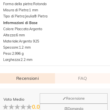
Forma della pietra
:
Rotondo
Misura di Pietra
:
1 mm
Tipo di Pietra
:
Jeulia® Pietra
Informazioni di Base
Colore Placcato
:
Argento
Altezza
:
6 mm
Materiale
:
Argento 925
Spessore
:
1.2 mm
Peso
:
2.996 g
Larghezza
:
2.2 mm
Recensioni
FAQ
Generale
Recensione
Voto Medio
Dove si trova la tua azienda?
0.0
Domanda