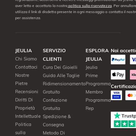
aver letto e accettato la nostra
politica sulla riservatezza
. Per annullare
utilizza il link di disdetta presente in ogni messaggio o contatta il nostro
per assistenza.
JEULIA
SERVIZIO
ESPLORA
Noi accett
Chi Siamo
CLIENTI
JEULIA
Contattaci
Cura Dei Gioielli
Jeulia
Nostre
Guida Alle Taglie
Prime
Pietre
Ridimensionamento
Programma
Certificazi
Recensioni
Gratuito
Membro
Diritti Di
Confezione
Programma
Proprietà
Gratuita
Rep
Intellettuale
Spedizione &
Politica
Consegna
sulla
Metodo Di