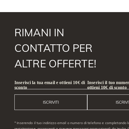
RIMANI IN
CONTATTO PER
ALTRE OFFERTE!
Inserisci la tua email e ottieni 10€ di
Inserisci il tuo numer
sconto
ottieni 10€ di sconto
ISCRIVITI
ISCRIVI
* Inserendo il tuo indirizzo email o numero di telefono e completando l
registrazione, acconsenti a ricevere messaggi promozionali da Jeulia. C