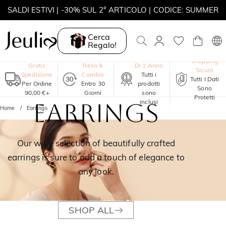
SALDI ESTIVI | -30% SUL 2° ARTICOLO | CODICE: SUMMER
MOVE MY WAY | ACQUISTA 3, COLLANA IN REGALO
Cerca
Regalo!
Garanzia
Shopping
Gratis
Reso &
Di 1 Anno
Sicuro
Spedizione
Cambio
Tutti i
Tutti I Dati
Per Ordine
Entro 30
prodotti
Sono
90,00 €+
Giorni
sono
Protetti
inclusi
EARRINGS
Home
Earrings
Our wide selection of beautifully crafted
earrings is sure to add a touch of elegance to
any look.
SHOP ALL