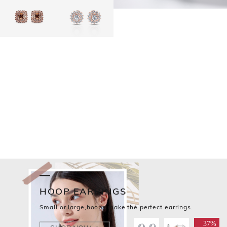
HOOP EARRINGS
Small or large,hoops make the perfect earrings.
37%