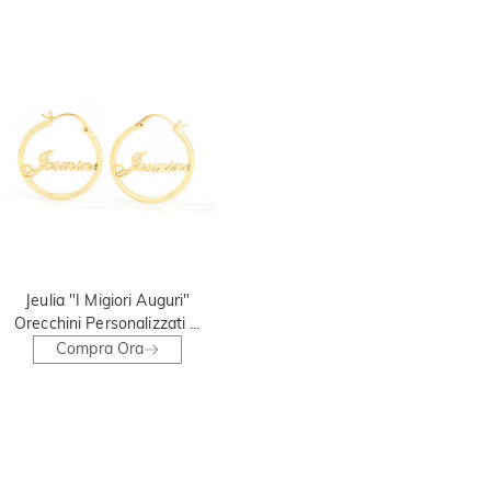
Jeulia "I Migiori Auguri"
Orecchini Personalizzati A
Cerchio Con Nome
Compra Ora