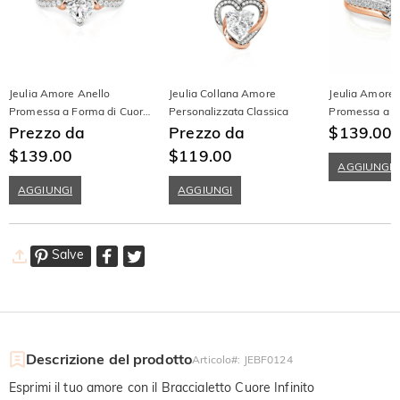
Jeulia Amore Anello
Jeulia Collana Amore
Jeulia Amore 
Promessa a Forma di Cuore
Personalizzata Classica
Promessa a C
Personalizzato Bicolore
Prezzo da
Prezzo da
Bicolore in Ar
$139.00
$
$139.00
$119.00
AGGIUNGI
AGGIUNGI
AGGIUNGI
Salve
Descrizione del prodotto
Articolo#
:
JEBF0124
Esprimi il tuo amore con il Braccialetto Cuore Infinito