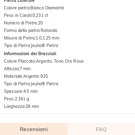
Pietra Laterale
Colore pietra
:
Bianco Diamante
Peso in Carati
:
0.231 ct
Numero di Pietre
:
20
Forma della pietra
:
Rotondo
Misura di Pietra
:
1.0,1.25 mm
Tipo di Pietra
:
Jeulia® Pietra
Informazioni dei Bracciali
Colore Placcato
:
Argento, Tono Oro Rosa
Altezza
:
7 mm
Materiale
:
Argento 925
Tipo di Pietra
:
Jeulia® Pietra
Spessore
:
4.5 mm
Peso
:
2.161 g
Larghezza
:
28 mm
Recensioni
FAQ