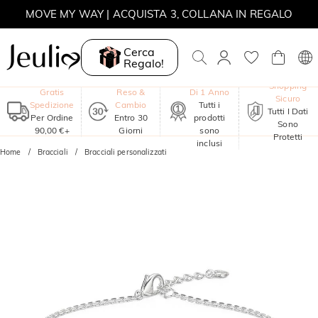
MOVE MY WAY | ACQUISTA 3, COLLANA IN REGALO
Cerca
Regalo!
Garanzia
Shopping
Gratis
Reso &
Di 1 Anno
Sicuro
Spedizione
Cambio
Tutti i
Tutti I Dati
Per Ordine
Entro 30
prodotti
Sono
90,00 €+
Giorni
sono
Protetti
inclusi
Home
Bracciali
Bracciali personalizzati