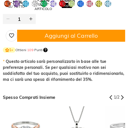
SUMMER
-10%
SUL 2°
Copia
SU TUTTO
ARTICOLO
Aggiungi al Carrello
Ottieni
109
Punti
1
×
*
Questo articolo sarà personalizzato in base alle tue
preferenze personali. Se per qualsiasi motivo non sei
soddisfatto del tuo acquisto, puoi sostituirlo o ridimensionarlo,
ma ci sarà una spesa di rifornimento del 35%.
Spesso Comprati Insieme
1
/
2