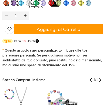
SUMMER
-10%
SUL 2°
Copia
SU TUTTO
ARTICOLO
Aggiungi al Carrello
Ottieni
165
Punti
1
×
*
Questo articolo sarà personalizzato in base alle tue
preferenze personali. Se per qualsiasi motivo non sei
soddisfatto del tuo acquisto, puoi sostituirlo o ridimensionarlo,
ma ci sarà una spesa di rifornimento del 35%.
Spesso Comprati Insieme
1
/
1