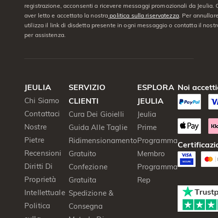
registrazione, acconsenti a ricevere messaggi promozionali da Jeulia. C
aver letto e accettato la nostra
politica sulla riservatezza
. Per annullare
utilizza il link di disdetta presente in ogni messaggio o contatta il nostro
per assistenza.
JEULIA
SERVIZIO
ESPLORA
Noi accett
Chi Siamo
CLIENTI
JEULIA
Contattaci
Cura Dei Gioielli
Jeulia
Nostre
Guida Alle Taglie
Prime
Pietre
Ridimensionamento
Programma
Certificazi
Recensioni
Gratuito
Membro
Diritti Di
Confezione
Programma
Proprietà
Gratuita
Rep
Intellettuale
Spedizione &
Politica
Consegna