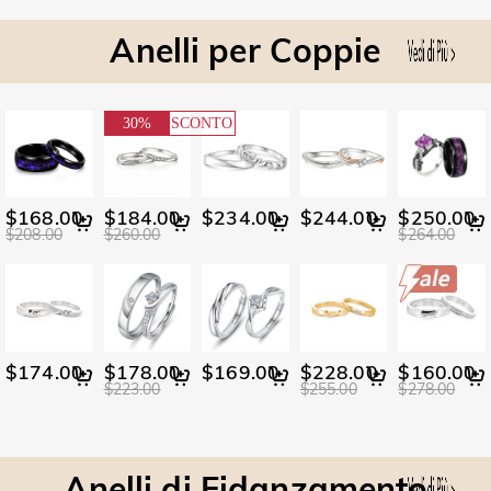
Anelli per Coppie
30%
SCONTO
$168.00
$184.00
$234.00
$244.00
$250.00
$208.00
$260.00
$264.00
$174.00
$178.00
$169.00
$228.00
$160.00
$223.00
$255.00
$278.00
Anelli di Fidanzamento