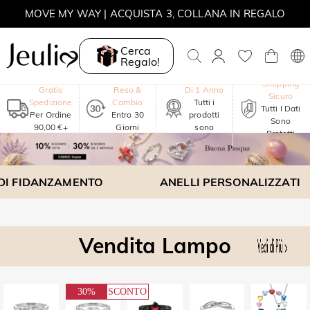
MOVE MY WAY | ACQUISTA 3, COLLANA IN REGALO
Cerca
Regalo!
Garanzia
Shopping
Gratis
Reso &
Di 1 Anno
Sicuro
Spedizione
Cambio
Tutti i
Tutti I Dati
Per Ordine
Entro 30
prodotti
Sono
90,00 €+
Giorni
sono
Protetti
inclusi
 DI FIDANZAMENTO
ANELLI PERSONALIZZATI
Vendita Lampo
30%
SCONTO