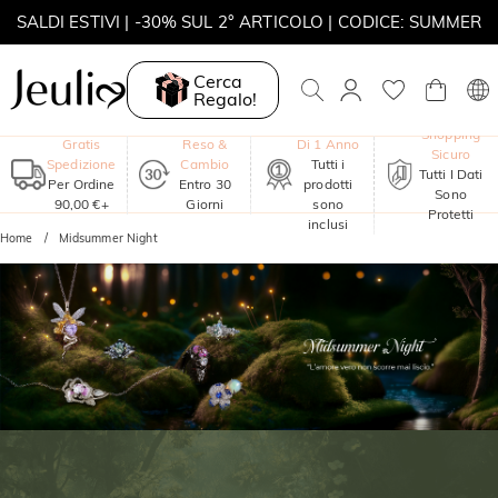
SALDI ESTIVI | -30% SUL 2° ARTICOLO | CODICE: SUMMER
MOVE MY WAY | ACQUISTA 3, COLLANA IN REGALO
Cerca
Regalo!
Garanzia
Shopping
Gratis
Reso &
Di 1 Anno
Sicuro
Spedizione
Cambio
Tutti i
Tutti I Dati
Per Ordine
Entro 30
prodotti
Sono
90,00 €+
Giorni
sono
Protetti
inclusi
Home
Midsummer Night