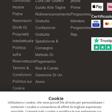
Contattaci
Cura Dei Gioielli
Jeulia
Nostre
Guida Alle Taglie
Prime
Pietre
Ridimensionamento
Programma
Certificazi
Recensioni
Gratuito
Membro
Diritti Di
Confezione
Programma
Proprietà
Gratuita
Rep
Intellettuale
Spedizione &
Politica
Consegna
sulla
Metodo Di
Riservatezza
Pagamento
Termini &
Resi & Cambi
Condizioni
Garanzia Di Un
Politica sui
Anno
Cookie
Stampa&PR
Cookie
Brochure del
Utilizziamo i cookie, che sono piccoli file di testo per personalizzare i
contenuti. I cookie ci consentono di offrirti la migliore esperienza
Prodotto
possibile. Consenti tutti i cookie o modifica le tue preferenze sui