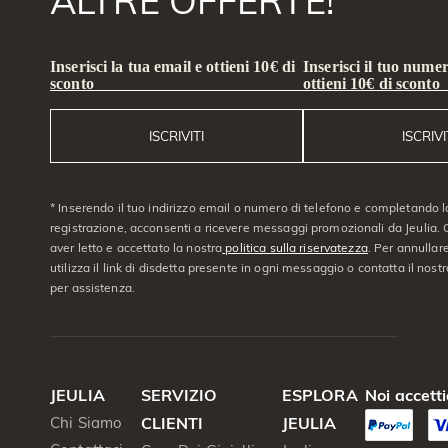
ALTRE OFFERTE!
Inserisci la tua email e ottieni 10€ di
Inserisci il tuo numer
sconto
ottieni 10€ di sconto
ISCRIVITI
ISCRIVI
* Inserendo il tuo indirizzo email o numero di telefono e completando l
registrazione, acconsenti a ricevere messaggi promozionali da Jeulia. C
aver letto e accettato la nostra
politica sulla riservatezza
. Per annullare
utilizza il link di disdetta presente in ogni messaggio o contatta il nostro
per assistenza.
JEULIA
SERVIZIO
ESPLORA
Noi accett
Chi Siamo
CLIENTI
JEULIA