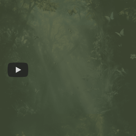
MIDSUMMER
NIGHT
Ispirata al Sogn
o di una notte d
i mezza estate
di Shakespeare,
la nostra collezi
one trasforma
passione audac
e in arte da ind
ossare, onorand
o i desideri più
coraggiosi del c
uore.
AMORE